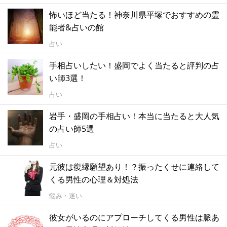
怖いほど当たる！神奈川県平塚でおすすめの霊
能者&占いの館
占い
手相占いしたい！盛岡でよく当たると評判の占
い師3選！
占い
岩手・盛岡の手相占い！本当に当たると大人気
の占い師5選
占い
元彼は復縁願望あり！？振ったくせに連絡して
くる男性の心理＆対処法
悩み・迷い
彼女がいるのにアプローチしてくる男性は脈あ