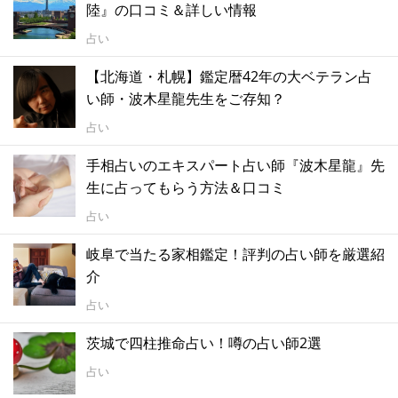
陸』の口コミ＆詳しい情報
占い
【北海道・札幌】鑑定暦42年の大ベテラン占
い師・波木星龍先生をご存知？
占い
手相占いのエキスパート占い師『波木星龍』先
生に占ってもらう方法＆口コミ
占い
岐阜で当たる家相鑑定！評判の占い師を厳選紹
介
占い
茨城で四柱推命占い！噂の占い師2選
占い