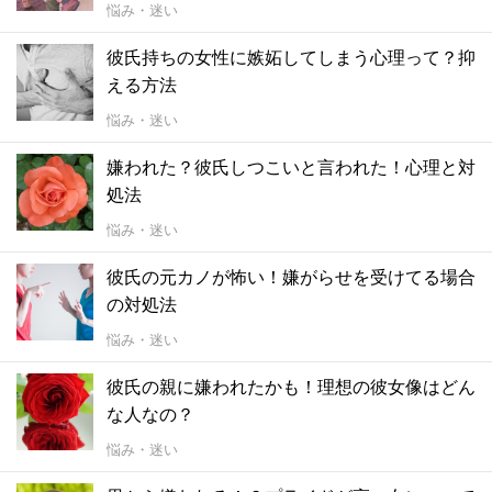
悩み・迷い
彼氏持ちの女性に嫉妬してしまう心理って？抑
える方法
悩み・迷い
嫌われた？彼氏しつこいと言われた！心理と対
処法
悩み・迷い
彼氏の元カノが怖い！嫌がらせを受けてる場合
の対処法
悩み・迷い
彼氏の親に嫌われたかも！理想の彼女像はどん
な人なの？
悩み・迷い