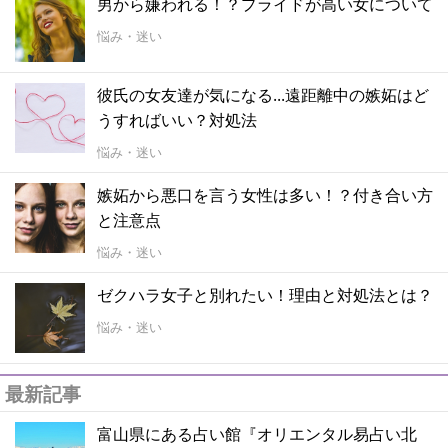
男から嫌われる！？プライドが高い女について
悩み・迷い
彼氏の女友達が気になる...遠距離中の嫉妬はど
うすればいい？対処法
悩み・迷い
嫉妬から悪口を言う女性は多い！？付き合い方
と注意点
悩み・迷い
ゼクハラ女子と別れたい！理由と対処法とは？
悩み・迷い
最新記事
富山県にある占い館『オリエンタル易占い北