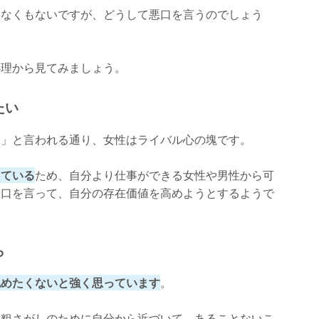
らなくもないですが、どうして悪口を言うのでしょう
心理から見てみましょう。
たい
物」と言われる通り、女性はライバル心の塊です。
えている
ため、自分より仕事ができる女性や男性から可
悪口を言って、自分の存在価値を高めようとするようで
ら
認めたくないと強く思っています
。
、粗さがしのために自分から近づいて、あることないこ