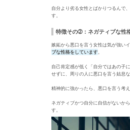
自分より劣る女性とばかりつるんで
す。
特徴その➁：ネガティブな性
嫉妬から悪口を言う女性は気が強い
ブな性格をしています
。
自己肯定感が低く「自分ではあの子
せずに、周りの人に悪口を言う姑息
精神的に強かったら、悪口を言う考
ネガティブかつ自分に自信がないか
す。