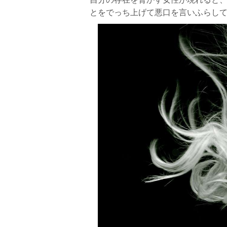
とをでっち上げて悪口を言いふらし