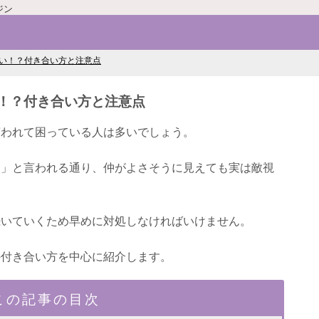
ジン
い！？付き合い方と注意点
！？付き合い方と注意点
言われて困っている人は多いでしょう。
物」と言われる通り、仲がよさそうに見えても実は敵視
続いていくため早めに対処しなければいけません。
の付き合い方を中心に紹介します。
この記事の目次