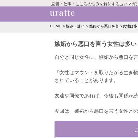
恋愛・仕事・こころの悩みを解決する占いマガ
HOME
悩み・迷い
嫉妬から悪口を言う女性は多
嫉妬から悪口を言う女性は多い
自分と同じ女性に、嫉妬から悪口を
「女性はマウントを取りたがる生き
されていることがあります。
友達や同僚であれば、今後も関係が
今回は、嫉妬から悪口を言う女性と