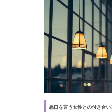
悪口を言う女性との付き合い