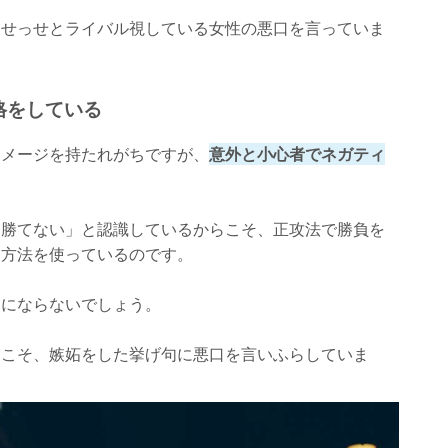
、せっせとライバル視している女性の悪口を言っていま
格をしている
イメージを持たれがちですが、
意外と小心者でネガティ
に勝てない」と認識しているからこそ、正攻法で勝負を
な方法を使っているのです。
えにならないでしょう。
らこそ、嫉妬をした挙げ句に悪口を言いふらしていま