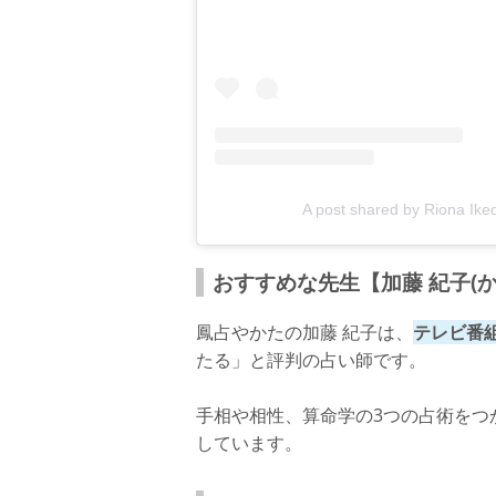
A post shared by Riona Ike
おすすめな先生【加藤 紀子(か
鳳占やかたの加藤 紀子は、
テレビ番
たる」と評判の占い師です。
手相や相性、算命学の3つの占術をつ
しています。