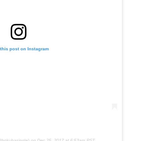
this post on Instagram
bokuhasingle)
on
Dec 25, 2017 at 6:53am PST