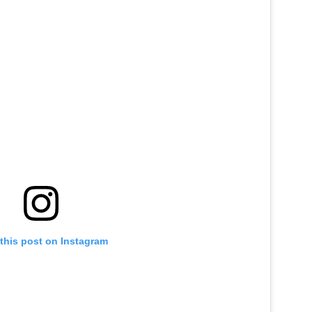
】
館【福運閣】
this post on Instagram