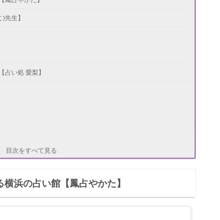
こ)先生】
【占い処 愛梨】
【幸せ占い えがおの神様】
目次をすべて見る
たる横浜の占い館【鳳占やかた】
【龍占堂 横浜中華街本店】