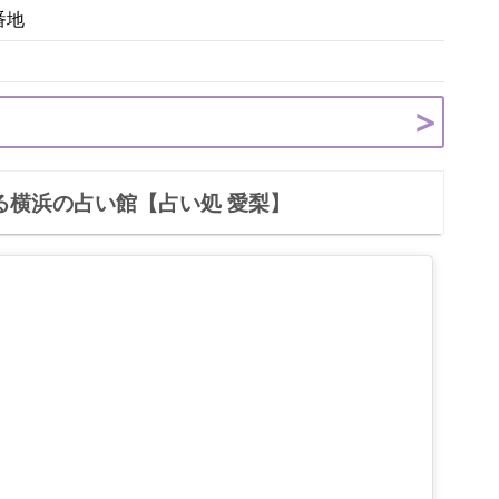
番地
る横浜の占い館【占い処 愛梨】