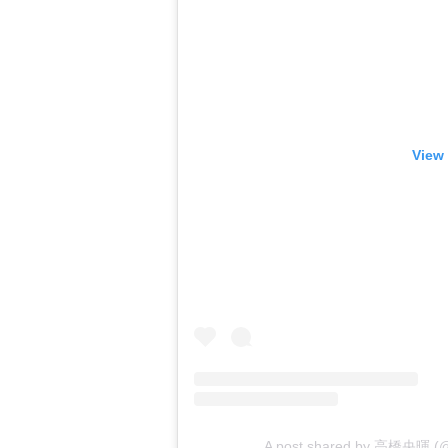
View 
A post shared by 高橋央暉 (@