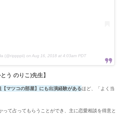
da (@rippppii)
on
Aug 16, 2018 at 4:03am PDT
とう のりこ)先生】
組【マツコの部屋】にも出演経験がある
ほど、「よく当
かって占ってもらうことができ、主に恋愛相談を得意と