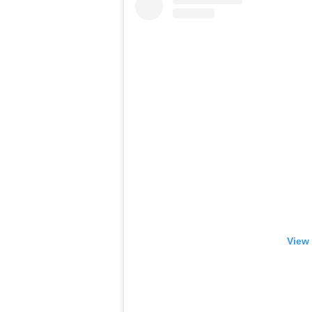
おすすめな先生【龍珠(りゅうじゅ)先生
口コミ
店舗詳細
500円〜！安いのによく当たる横浜の占い
おすすめな先生【北村 ノア先生】
口コミ
店舗詳細
さいごに
View 