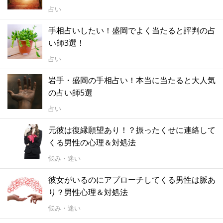
占い
手相占いしたい！盛岡でよく当たると評判の占
い師3選！
占い
岩手・盛岡の手相占い！本当に当たると大人気
の占い師5選
占い
元彼は復縁願望あり！？振ったくせに連絡して
くる男性の心理＆対処法
悩み・迷い
彼女がいるのにアプローチしてくる男性は脈あ
り？男性心理＆対処法
悩み・迷い