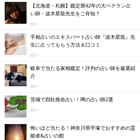
【北海道・札幌】鑑定暦42年の大ベテラン占
い師・波木星龍先生をご存知？
占い
手相占いのエキスパート占い師『波木星龍』先
生に占ってもらう方法＆口コミ
占い
岐阜で当たる家相鑑定！評判の占い師を厳選紹
介
占い
茨城で四柱推命占い！噂の占い師2選
占い
怖いほど当たる！神奈川県平塚でおすすめの霊
能者&占いの館