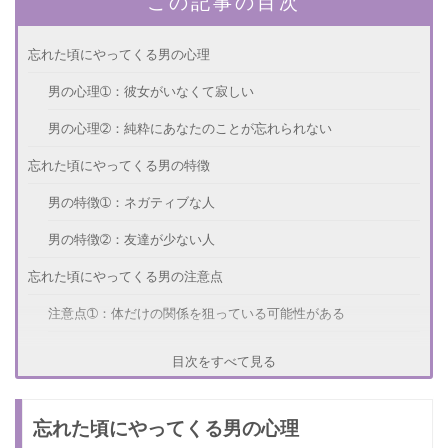
この記事の目次
忘れた頃にやってくる男の心理
男の心理➀：彼女がいなくて寂しい
男の心理➁：純粋にあなたのことが忘れられない
忘れた頃にやってくる男の特徴
男の特徴➀：ネガティブな人
男の特徴➁：友達が少ない人
忘れた頃にやってくる男の注意点
注意点➀：体だけの関係を狙っている可能性がある
注意点➁：何も成長していない可能性がある
目次をすべて見る
忘れた頃にやってくる男との復縁のタイミング
忘れた頃にやってくる男の心理
復縁のタイミング➀：まずは友達として戻る