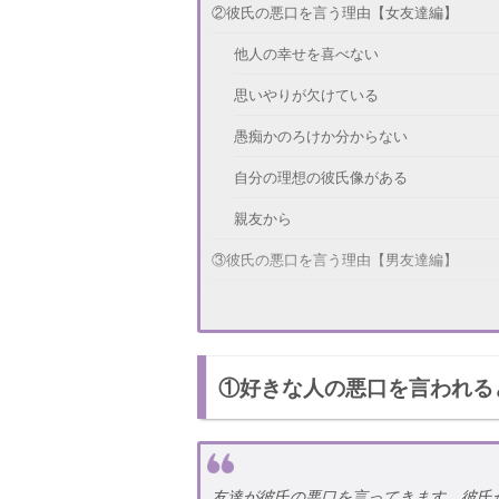
②彼氏の悪口を言う理由【女友達編】
他人の幸せを喜べない
思いやりが欠けている
愚痴かのろけか分からない
自分の理想の彼氏像がある
親友から
③彼氏の悪口を言う理由【男友達編】
嫉妬心
あなたのことが好きなのかも...
①好きな人の悪口を言われる
からかっている
④悪口を言われたときの対処法
⑤悪口なんて気にしちゃいけない
友達が彼氏の悪口を言ってきます。彼氏