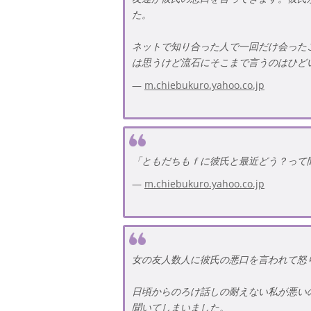
⑥さいごに
た。
ネットで知り合った人で一回だけ会った
は思うけど流石にそこまで言うのはひど
m.chiebukuro.yahoo.co.jp
「ともだちもｆに彼氏と最近どう？って
m.chiebukuro.yahoo.co.jp
女の友人数人に彼氏の悪口を言われて怒
日頃からのろけ話しの耐えない私が悪い
聞いてしまいました。