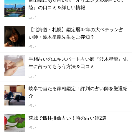
陸』の口コミ＆詳しい情報
占い
【北海道・札幌】鑑定暦42年の大ベテラン占
い師・波木星龍先生をご存知？
占い
手相占いのエキスパート占い師『波木星龍』先
生に占ってもらう方法＆口コミ
占い
岐阜で当たる家相鑑定！評判の占い師を厳選紹
介
占い
茨城で四柱推命占い！噂の占い師2選
占い