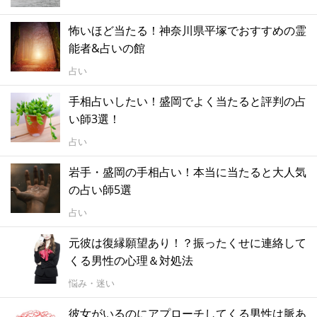
怖いほど当たる！神奈川県平塚でおすすめの霊
能者&占いの館
占い
手相占いしたい！盛岡でよく当たると評判の占
い師3選！
占い
岩手・盛岡の手相占い！本当に当たると大人気
の占い師5選
占い
元彼は復縁願望あり！？振ったくせに連絡して
くる男性の心理＆対処法
悩み・迷い
彼女がいるのにアプローチしてくる男性は脈あ