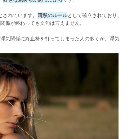
とされています。
暗黙のルール
として確立されており、
気関係が終わっても文句は言えません。
に
浮気関係に終止符を打ってしまった人の多くが、浮気