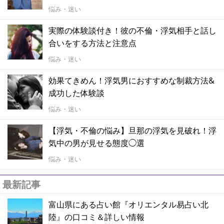
悩み・迷い
実際の体験談付き！彼の不倫・浮気相手と話し
合いをする方法と注意点
悩み・迷い
効果てきめん！浮気男におすすめな制裁方法&
成功した体験談
悩み・迷い
【浮気・不倫の悩み】旦那の浮気を見破れ！浮
気中の男が見せる態度◯選
悩み・迷い
最新記事
富山県にある占い館『オリエンタル易占い北
陸』の口コミ＆詳しい情報