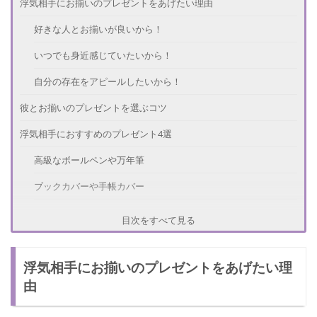
浮気相手にお揃いのプレゼントをあげたい理由
好きな人とお揃いが良いから！
いつでも身近感じていたいから！
自分の存在をアピールしたいから！
彼とお揃いのプレゼントを選ぶコツ
浮気相手におすすめのプレゼント4選
高級なボールペンや万年筆
ブックカバーや手帳カバー
高級なお菓子やお酒
目次をすべて見る
旅行
浮気相手にお揃いのプレゼントをあげたい理
NGなお揃いのプレゼントもある
由
香水