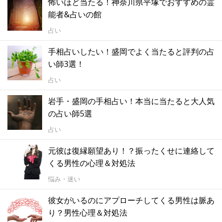
怖いほど当たる！神奈川県平塚でおすすめの霊
能者&占いの館
占い
手相占いしたい！盛岡でよく当たると評判の占
い師3選！
占い
岩手・盛岡の手相占い！本当に当たると大人気
の占い師5選
占い
元彼は復縁願望あり！？振ったくせに連絡して
くる男性の心理＆対処法
悩み・迷い
彼女がいるのにアプローチしてくる男性は脈あ
り？男性心理＆対処法