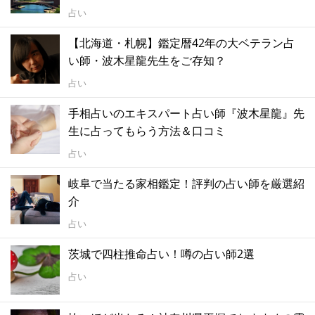
占い
【北海道・札幌】鑑定暦42年の大ベテラン占
い師・波木星龍先生をご存知？
占い
手相占いのエキスパート占い師『波木星龍』先
生に占ってもらう方法＆口コミ
占い
岐阜で当たる家相鑑定！評判の占い師を厳選紹
介
占い
茨城で四柱推命占い！噂の占い師2選
占い