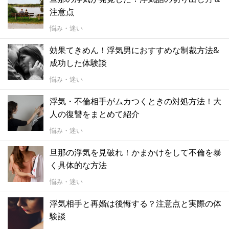
注意点
悩み・迷い
効果てきめん！浮気男におすすめな制裁方法&
成功した体験談
悩み・迷い
浮気・不倫相手がムカつくときの対処方法！大
人の復讐をまとめて紹介
悩み・迷い
旦那の浮気を見破れ！かまかけをして不倫を暴
く具体的な方法
悩み・迷い
浮気相手と再婚は後悔する？注意点と実際の体
験談