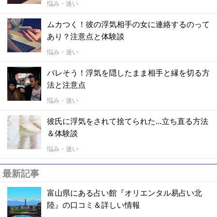
悩み・迷い
ムカつく！彼の浮気相手の女に連絡するのって
あり？注意点と体験談
悩み・迷い
バレそう！浮気を隠したまま相手と縁を切る方
法と注意点
悩み・迷い
彼氏に浮気をされて捨てられた…立ち直る方法
＆体験談
悩み・迷い
最新記事
富山県にある占い館『オリエンタル易占い北
陸』の口コミ＆詳しい情報