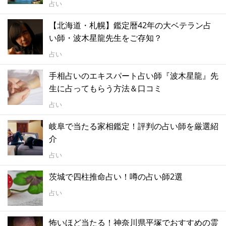
占い
【北海道・札幌】鑑定暦42年の大ベテラン占
い師・波木星龍先生をご存知？
占い
手相占いのエキスパート占い師『波木星龍』先
生に占ってもらう方法＆口コミ
占い
岐阜で当たる家相鑑定！評判の占い師を厳選紹
介
占い
茨城で四柱推命占い！噂の占い師2選
占い
怖いほど当たる！神奈川県平塚でおすすめの霊