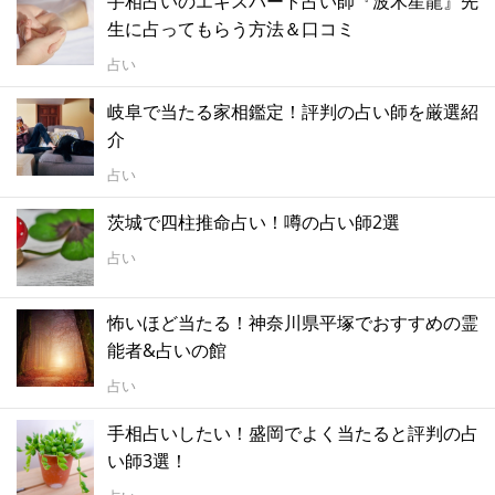
手相占いのエキスパート占い師『波木星龍』先
生に占ってもらう方法＆口コミ
占い
岐阜で当たる家相鑑定！評判の占い師を厳選紹
介
占い
茨城で四柱推命占い！噂の占い師2選
占い
怖いほど当たる！神奈川県平塚でおすすめの霊
能者&占いの館
占い
手相占いしたい！盛岡でよく当たると評判の占
い師3選！