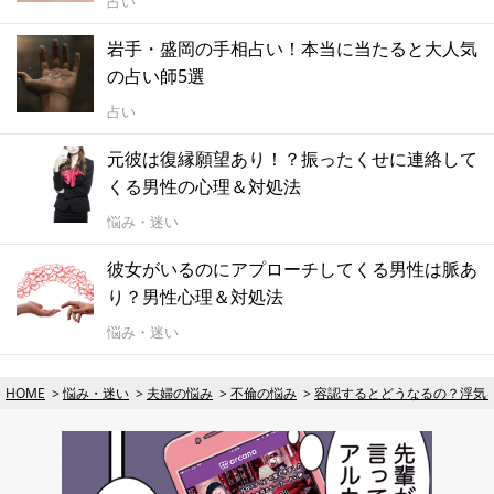
占い
岩手・盛岡の手相占い！本当に当たると大人気
の占い師5選
占い
元彼は復縁願望あり！？振ったくせに連絡して
くる男性の心理＆対処法
悩み・迷い
彼女がいるのにアプローチしてくる男性は脈あ
り？男性心理＆対処法
悩み・迷い
HOME
悩み・迷い
夫婦の悩み
不倫の悩み
容認するとどうなるの？浮気