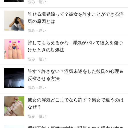
悩み・迷い
許せる境界線って？彼女を許すことができる浮
気の原因とは
悩み・迷い
許してもらえるかな…浮気がバレて彼女を傷つ
けたときの対処法
悩み・迷い
許す？許さない？浮気未遂をした彼氏の心理＆
反省させる方法
悩み・迷い
彼女の浮気どこまでなら許す？男女で違うのは
なぜ？
悩み・迷い