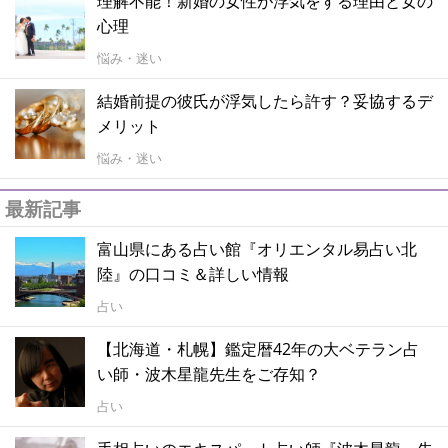
理解不能！新婚の女性が浮気をする理由と女の
心理
悩み・迷い
結婚前提の彼氏が浮気したら許す？妥協するデ
メリット
悩み・迷い
最新記事
富山県にある占い館『オリエンタル易占い北
陸』の口コミ＆詳しい情報
占い
【北海道・札幌】鑑定暦42年の大ベテラン占
い師・波木星龍先生をご存知？
占い