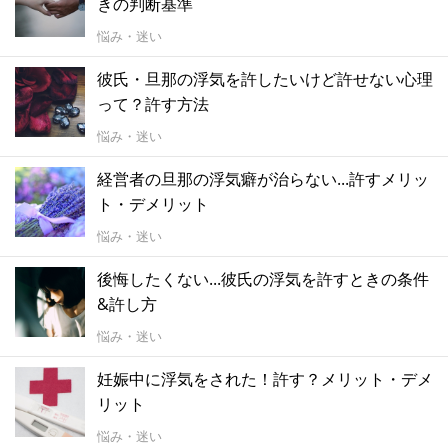
きの判断基準
悩み・迷い
彼氏・旦那の浮気を許したいけど許せない心理
って？許す方法
悩み・迷い
経営者の旦那の浮気癖が治らない...許すメリッ
ト・デメリット
悩み・迷い
後悔したくない...彼氏の浮気を許すときの条件
&許し方
悩み・迷い
妊娠中に浮気をされた！許す？メリット・デメ
リット
悩み・迷い