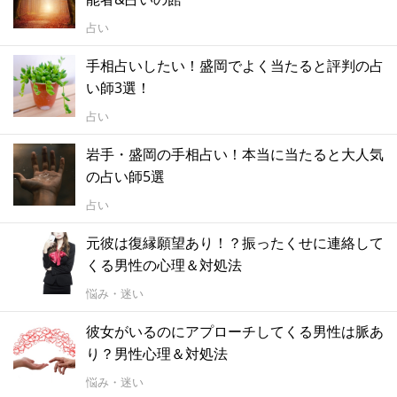
占い
手相占いしたい！盛岡でよく当たると評判の占
い師3選！
占い
岩手・盛岡の手相占い！本当に当たると大人気
の占い師5選
占い
元彼は復縁願望あり！？振ったくせに連絡して
くる男性の心理＆対処法
悩み・迷い
彼女がいるのにアプローチしてくる男性は脈あ
り？男性心理＆対処法
悩み・迷い