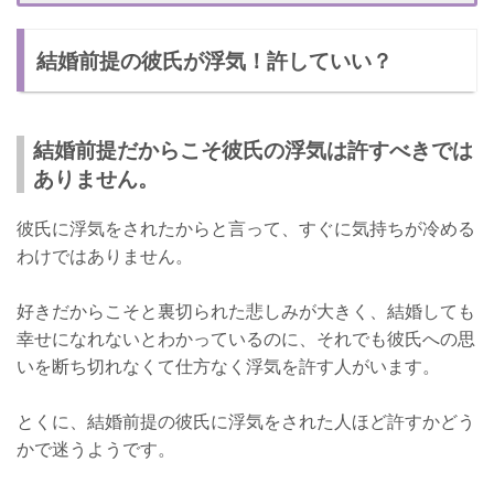
上手に別れる方法➀：ストレートに別れたいと伝える
結婚前提の彼氏が浮気！許していい？
上手に別れる方法➁：両親を交えて別れを切り出す
別れた後が不安...本当に大丈夫？
結婚前提だからこそ彼氏の浮気は許すべきでは
ありません。
彼氏に浮気をされたからと言って、すぐに気持ちが冷める
わけではありません。
好きだからこそと裏切られた悲しみが大きく、結婚しても
幸せになれないとわかっているのに、それでも彼氏への思
いを断ち切れなくて仕方なく浮気を許す人がいます。
とくに、結婚前提の彼氏に浮気をされた人ほど許すかどう
かで迷うようです。