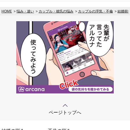
HOME
悩み・迷い
カップル・彼氏の悩み
カップルの浮気・不倫
結婚前
ページトップへ