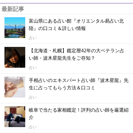
最新記事
富山県にある占い館『オリエンタル易占い北
陸』の口コミ＆詳しい情報
占い
【北海道・札幌】鑑定暦42年の大ベテラン占
い師・波木星龍先生をご存知？
占い
手相占いのエキスパート占い師『波木星龍』先
生に占ってもらう方法＆口コミ
占い
岐阜で当たる家相鑑定！評判の占い師を厳選紹
介
占い