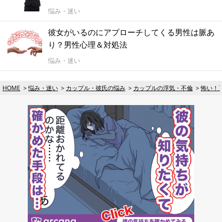
悩み・迷い
彼女がいるのにアプローチしてくる男性は脈あ
り？男性心理＆対処法
悩み・迷い
HOME
悩み・迷い
カップル・彼氏の悩み
カップルの浮気・不倫
怖い！