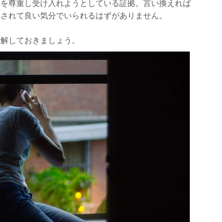
とを尊重し受け入れようとしている証拠。言い換えれば
にされて良い気分でいられるはずがありません。
理解しておきましょう。