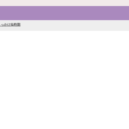
っかけ&時期