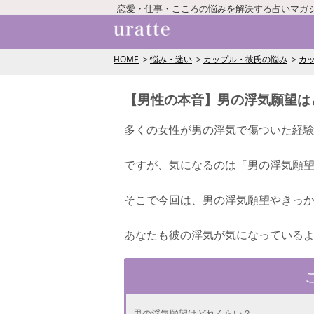
恋愛・仕事・こころの悩みを解決する占いマガ
HOME
悩み・迷い
カップル・彼氏の悩み
カ
【男性の本音】男の浮気願望は
多くの女性が男の浮気で傷ついた経
ですが、気になるのは「男の浮気願
そこで今回は、男の浮気願望やきっ
あなたも彼の浮気が気になっている
男の浮気願望はどれくらい？