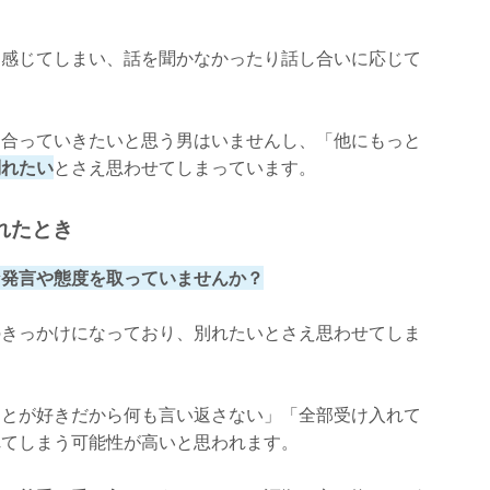
く感じてしまい、話を聞かなかったり話し合いに応じて
き合っていきたいと思う男はいませんし、「他にもっと
別れたい
とさえ思わせてしまっています。
れたとき
な発言や態度を取っていませんか？
のきっかけになっており、別れたいとさえ思わせてしま
ことが好きだから何も言い返さない」「全部受け入れて
れてしまう可能性が高いと思われます。