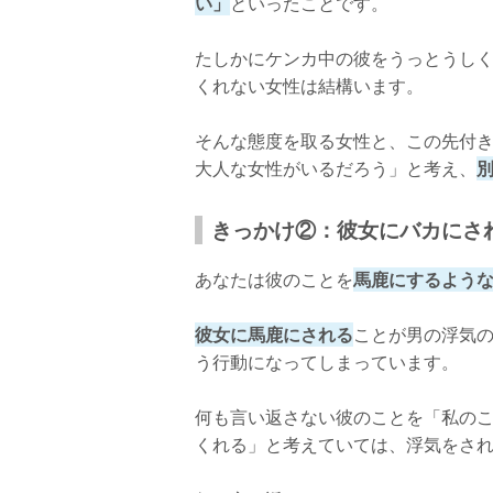
い」
といったことです。
たしかにケンカ中の彼をうっとうし
くれない女性は結構います。
そんな態度を取る女性と、この先付
大人な女性がいるだろう」と考え、
きっかけ②：彼女にバカにさ
あなたは彼のことを
馬鹿にするよう
彼女に馬鹿にされる
ことが男の浮気
う行動になってしまっています。
何も言い返さない彼のことを「私の
くれる」と考えていては、浮気をさ