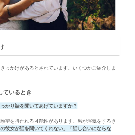
け
のきっかけがあるとされています。いくつかご紹介しま
しているとき
しっかり話を聞いてあげていますか？
気願望を持たれる可能性があります。男が浮気をするき
中の彼女が話を聞いてくれない」「話し合いにならな