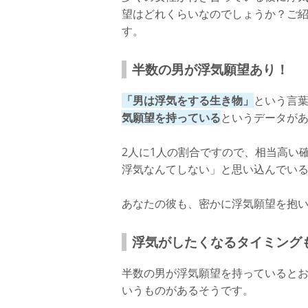
望はどれくらいなのでしょうか？ご
す。
半数の男が浮気願望あり！
「男は浮気をする生き物」
という言
気願望を持っている
というデータが
2人に1人の割合ですので、相当高い
浮気なんてしない」と思い込んでい
あなたの彼も、密かに浮気願望を抱
浮気がしたくなるタイミング
半数の男が浮気願望を持っていると
いうものがあるそうです。