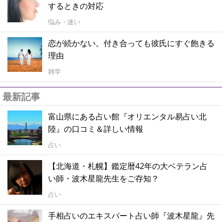
するときの対応
悩み・迷い
恋が続かない。付き合っても彼氏にすぐ飽きる
理由
雑学
最新記事
富山県にある占い館『オリエンタル易占い北
陸』の口コミ＆詳しい情報
占い
【北海道・札幌】鑑定暦42年の大ベテラン占
い師・波木星龍先生をご存知？
占い
手相占いのエキスパート占い師『波木星龍』先