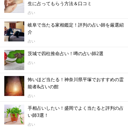
生に占ってもらう方法＆口コミ
占い
岐阜で当たる家相鑑定！評判の占い師を厳選紹
介
占い
茨城で四柱推命占い！噂の占い師2選
占い
怖いほど当たる！神奈川県平塚でおすすめの霊
能者&占いの館
占い
手相占いしたい！盛岡でよく当たると評判の占
い師3選！
占い