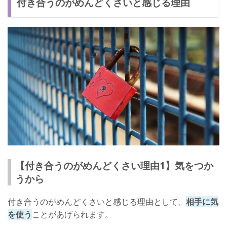
付き合うのがめんどくさいと感じる理由
【恋愛が長続きしない女性の特徴4】自然体が好きな女性
付き合うのがめんどくさい場合の対処法
【対処法1】自分の気持ちを確かめる
【対処法2】恋愛はめんどくさくて当たり前と考える
【対処法3】ひとりの男性にこだわらない
恋愛を長続きさせるためのコツとは
自分もめんどくさいと思われていない？
【付き合うのがめんどくさい理由1】気をつか
うから
付き合うのがめんどくさいと感じる理由として、
相手に気
を使う
ことがあげられます。