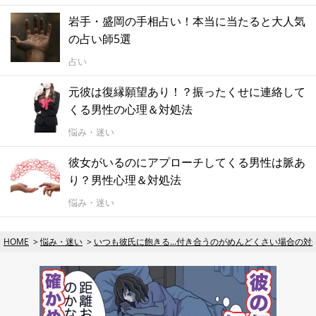
岩手・盛岡の手相占い！本当に当たると大人気
の占い師5選
占い
元彼は復縁願望あり！？振ったくせに連絡して
くる男性の心理＆対処法
悩み・迷い
彼女がいるのにアプローチしてくる男性は脈あ
り？男性心理＆対処法
悩み・迷い
HOME
悩み・迷い
いつも彼氏に飽きる...付き合うのがめんどくさい場合の対