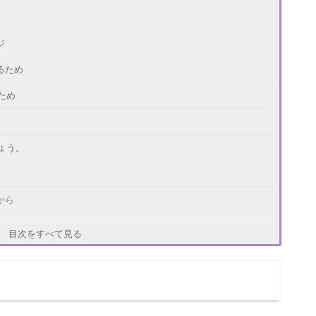
ジ
るため
ため
ょう。
から
目次をすべて見る