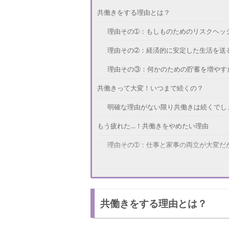
共働きをする理由とは？
理由その➀：もしものためのリスクヘッ
理由その➁：経済的に安定した生活を送
理由その③：何かのための貯蓄を増やす
共働きって大変！いつまで続くの？
明確な理由がない限り共働きは続くでし
もう疲れた…！共働きをやめたい理由
理由その➀：仕事と家事の両立が大変だ
理由その➁：育児に集中したいから
理由その③：そもそも働きたくないから
共働きをする理由とは？
共働きはいつまで続いた？みんなの体験談
いつまで続くかわからないと苦痛に！