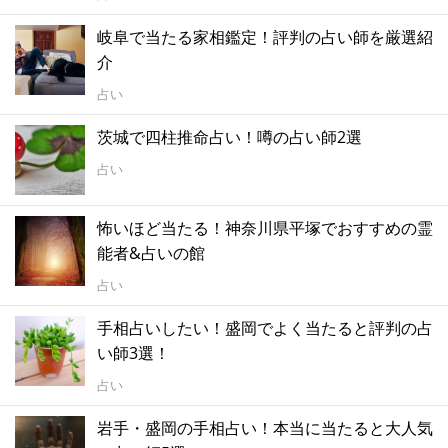
岐阜で当たる家相鑑定！評判の占い師を厳選紹
介
占い
茨城で四柱推命占い！噂の占い師2選
占い
怖いほど当たる！神奈川県平塚でおすすめの霊
能者&占いの館
占い
手相占いしたい！盛岡でよく当たると評判の占
い師3選！
占い
岩手・盛岡の手相占い！本当に当たると大人気