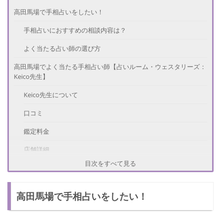
高田馬場で手相占いをしたい！
手相占いにおすすめの相談内容は？
よく当たる占い師の選び方
高田馬場でよく当たる手相占い師【占いルーム・ウェスタリーズ：
Keico先生】
Keico先生について
口コミ
鑑定料金
店舗詳細
目次をすべて見る
高田馬場でよく当たる手相占い師【占いサロン愛月：愛月日奈子
(あいづきひなこ)先生】
高田馬場で手相占いをしたい！
愛月日奈子(あいづきひなこ)先生について
口コミ