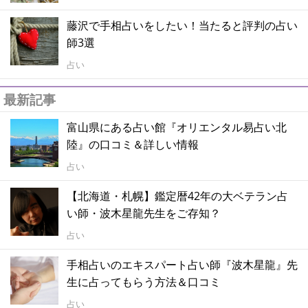
藤沢で手相占いをしたい！当たると評判の占い
師3選
占い
最新記事
富山県にある占い館『オリエンタル易占い北
陸』の口コミ＆詳しい情報
占い
【北海道・札幌】鑑定暦42年の大ベテラン占
い師・波木星龍先生をご存知？
占い
手相占いのエキスパート占い師『波木星龍』先
生に占ってもらう方法＆口コミ
占い