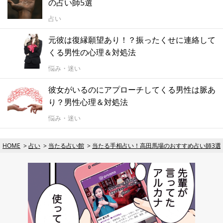
の占い師5選
占い
元彼は復縁願望あり！？振ったくせに連絡して
くる男性の心理＆対処法
悩み・迷い
彼女がいるのにアプローチしてくる男性は脈あ
り？男性心理＆対処法
悩み・迷い
HOME
占い
当たる占い館
当たる手相占い！高田馬場のおすすめ占い師3選