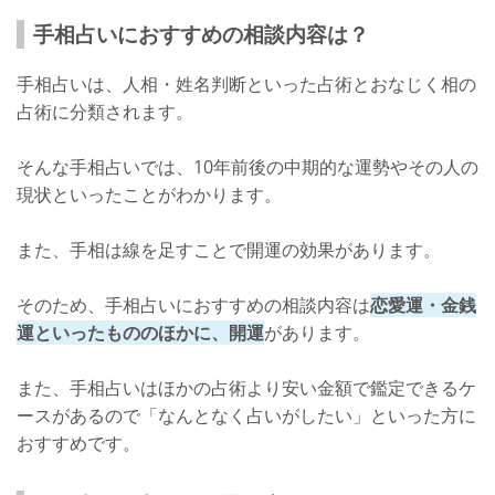
鑑定料金
手相占いにおすすめの相談内容は？
店舗詳細
手相占いは、人相・姓名判断といった占術とおなじく相の
高田馬場でよく当たる手相占い師【アンナ先生】
占術に分類されます。
アンナ先生について
そんな手相占いでは、10年前後の中期的な運勢やその人の
口コミ
現状といったことがわかります。
鑑定料金
また、手相は線を足すことで開運の効果があります。
店舗詳細
そのため、手相占いにおすすめの相談内容は
恋愛運・金銭
高田馬場で当たる手相占いをしよう！
運といったもののほかに、開運
があります。
また、手相占いはほかの占術より安い金額で鑑定できるケ
ースがあるので「なんとなく占いがしたい」といった方に
おすすめです。