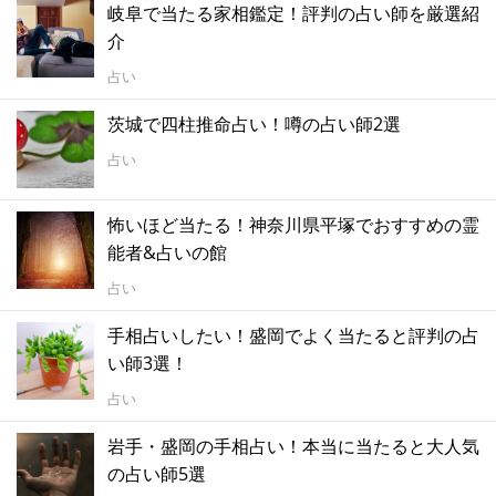
岐阜で当たる家相鑑定！評判の占い師を厳選紹
介
占い
茨城で四柱推命占い！噂の占い師2選
占い
怖いほど当たる！神奈川県平塚でおすすめの霊
能者&占いの館
占い
手相占いしたい！盛岡でよく当たると評判の占
い師3選！
占い
岩手・盛岡の手相占い！本当に当たると大人気
の占い師5選