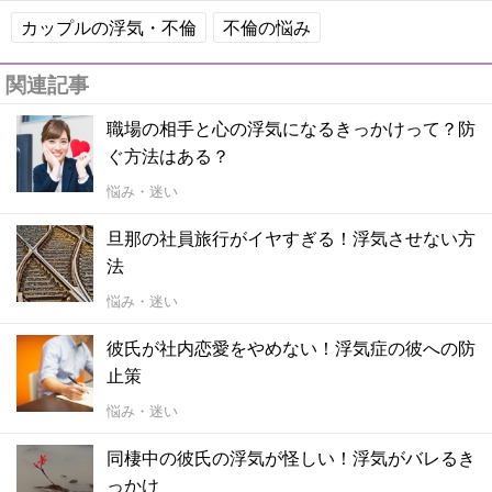
カップルの浮気・不倫
不倫の悩み
関連記事
職場の相手と心の浮気になるきっかけって？防
ぐ方法はある？
悩み・迷い
旦那の社員旅行がイヤすぎる！浮気させない方
法
悩み・迷い
彼氏が社内恋愛をやめない！浮気症の彼への防
止策
悩み・迷い
同棲中の彼氏の浮気が怪しい！浮気がバレるき
っかけ