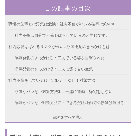
この記事の目次
職場の先輩との浮気は危険！社内不倫がバレる確率は約90%
社内不倫は自分で不倫をばらしているのと同じです。
社内恋愛はばれるリスクが高い...浮気発覚のきっかけとは
浮気発覚のきっかけ➀：二人でいる姿を目撃された
浮気発覚のきっかけ➁：二人に漂う甘い空気
社内不倫をしているけどバレたくない！対策方法
浮気がバレない対策方法➀：一緒に通勤・帰宅をしない
浮気がバレない対策方法➁：できるだけ社内での接触は避ける
浮気がばれるリスクをどう回避？みんなのエピソード
目次をすべて見る
職場の先輩と浮気を続けるなら細心の注意を！