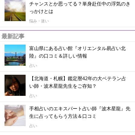
チャンスとか思ってる？単身赴任中の浮気のき
っかけとは
悩み・迷い
最新記事
富山県にある占い館『オリエンタル易占い北
陸』の口コミ＆詳しい情報
占い
【北海道・札幌】鑑定暦42年の大ベテラン占
い師・波木星龍先生をご存知？
占い
手相占いのエキスパート占い師『波木星龍』先
生に占ってもらう方法＆口コミ
占い