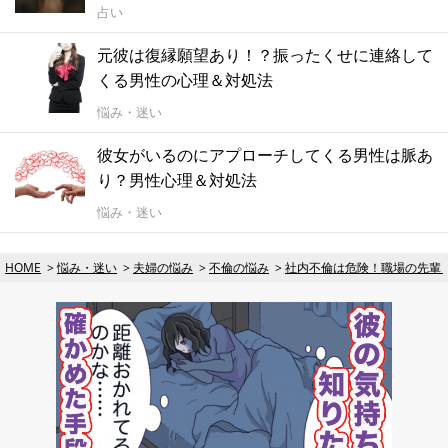
占い
元彼は復縁願望あり！？振ったくせに連絡して
くる男性の心理＆対処法
悩み・迷い
彼女がいるのにアプローチしてくる男性は脈あ
り？男性心理＆対処法
悩み・迷い
HOME
悩み・迷い
夫婦の悩み
不倫の悩み
社内不倫は危険！職場の先輩