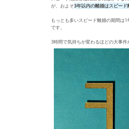
が、およそ
3年以内の離婚はスピード
デメリットその2. 「勘違いで早まった
もっとも多いスピード離婚の期間は1
恥ずかしくて後悔...スピード離婚を回避す
です。
2人でよく話しあう
3時間で気持ちが変わるほどの大事件
一緒にカウンセリングを受けにいく
円満調停をしてみる