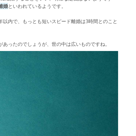
離婚
といわれているようです。
決断かもしれない」
年以内で、もっとも短いスピード離婚は3時間とのこと
る方法
があったのでしょうが、世の中は広いものですね。