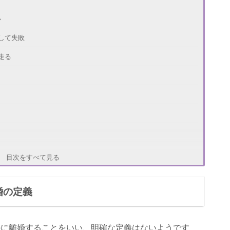
い
して失敗
走る
目次をすべて見る
」
婚の定義
が楽」
済む」
のに離婚することをいい、明確な定義はないようです
しい」