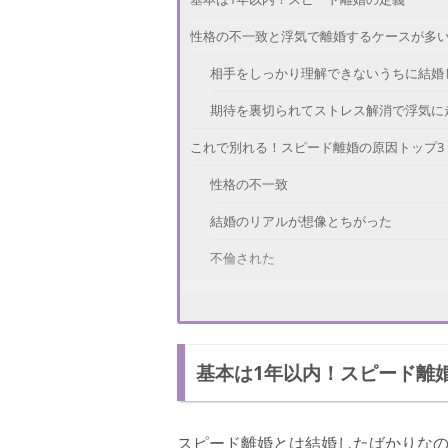
性格の不一致と浮気で離婚するケースが多
相手をしっかり理解できないうちに結婚
期待を裏切られてストレス解消で浮気に
これで別れる！スピード離婚の原因トップ3
性格の不一致
結婚のリアルが想像とちがった
不倫された
スピード離婚のメリット・デメリット
メリットその1. 「時間のロスをなくせる
基本は1年以内！スピード離
メリットその2. 「離婚時の財産分与など
メリットその3. 「精神的負担が少なくて
スピード離婚とは結婚したばかりな
デメリットその1. 「世間体が悪く恥ずか