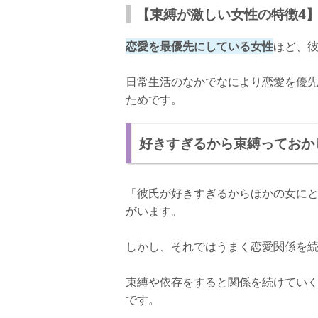
【束縛が激しい女性の特徴4
恋愛を最優先にしている女性
ほど、
日常生活のなかでなにより恋愛を優
ためです。
好きすぎるから束縛っておか
「彼氏が好きすぎるからほかの女にと
がいます。
しかし、それではうまく恋愛関係を
束縛や依存をすると関係を続けてい
です。