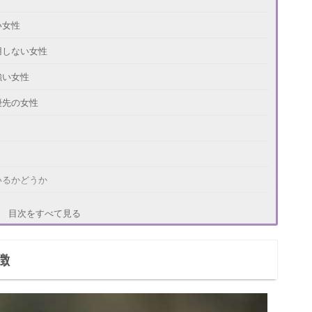
い女性
用しない女性
強い女性
優先の女性
いるかどうか
いるかどうか
目次をすべて見る
響がでているかどうか
徴
係かどうか
のことに打ち込む