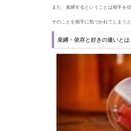
また、束縛するということは相手を
そのことを相手に気づかれてしまう
束縛・依存と好きの違いとは