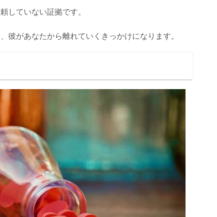
信頼していない証拠です。
と、彼があなたから離れていくきっかけになります。