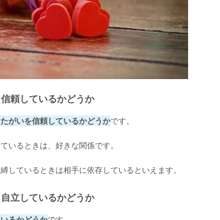
】信頼しているかどうか
おたがいを信頼しているかどうか
です。
けているときは、好きな関係です。
束縛しているときは相手に依存しているといえます。
】自立しているかどうか
ているかどうか
です。