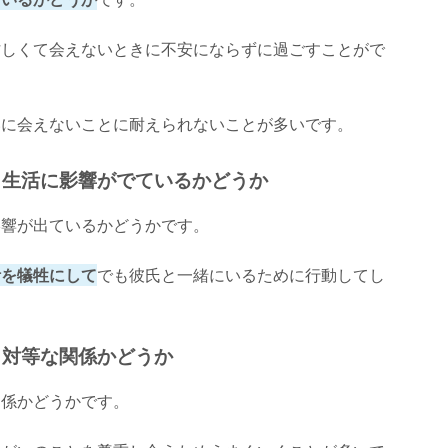
忙しくて会えないときに不安にならずに過ごすことがで
いに会えないことに耐えられないことが多いです。
】生活に影響がでているかどうか
影響が出ているかどうかです。
活を犠牲にして
でも彼氏と一緒にいるために行動してし
】対等な関係かどうか
関係かどうかです。