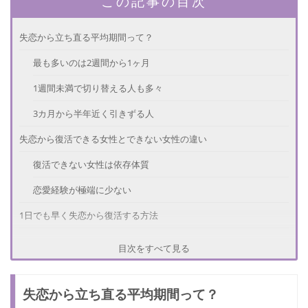
この記事の目次
失恋から立ち直る平均期間って？
最も多いのは2週間から1ヶ月
1週間未満で切り替える人も多々
3カ月から半年近く引きずる人
失恋から復活できる女性とできない女性の違い
復活できない女性は依存体質
恋愛経験が極端に少ない
1日でも早く失恋から復活する方法
新しい趣味を見つける
目次をすべて見る
元彼を諦めたくない...辛い気持ちを抑える方法
失恋から立ち直る平均期間って？
元彼の悪いところをメモに書く