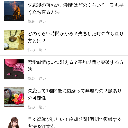
失恋後の落ち込む期間はどのくらい？一刻も早
く立ち直る方法
悩み・迷い
どのくらい時間かかる？失恋した時の立ち直り
方とは？
悩み・迷い
恋愛感情はいつ消える？平均期間と突破する方
法
悩み・迷い
失恋して1週間後に復縁って無理なの？脈あり
の可能性
悩み・迷い
早く復縁がしたい！冷却期間1週間で復縁する
方法＆注意点