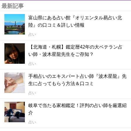
最新記事
富山県にある占い館『オリエンタル易占い北
陸』の口コミ＆詳しい情報
占い
【北海道・札幌】鑑定暦42年の大ベテラン占
い師・波木星龍先生をご存知？
占い
手相占いのエキスパート占い師『波木星龍』先
生に占ってもらう方法＆口コミ
占い
岐阜で当たる家相鑑定！評判の占い師を厳選紹
介
占い