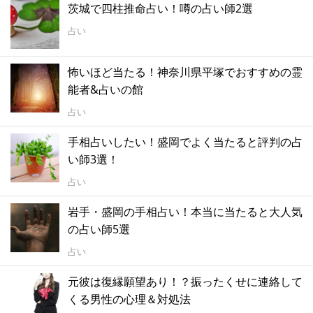
茨城で四柱推命占い！噂の占い師2選
占い
怖いほど当たる！神奈川県平塚でおすすめの霊
能者&占いの館
占い
手相占いしたい！盛岡でよく当たると評判の占
い師3選！
占い
岩手・盛岡の手相占い！本当に当たると大人気
の占い師5選
占い
元彼は復縁願望あり！？振ったくせに連絡して
くる男性の心理＆対処法