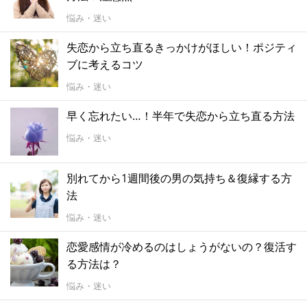
悩み・迷い
失恋から立ち直るきっかけがほしい！ポジティ
ブに考えるコツ
悩み・迷い
早く忘れたい…！半年で失恋から立ち直る方法
悩み・迷い
別れてから1週間後の男の気持ち＆復縁する方
法
悩み・迷い
恋愛感情が冷めるのはしょうがないの？復活す
る方法は？
悩み・迷い