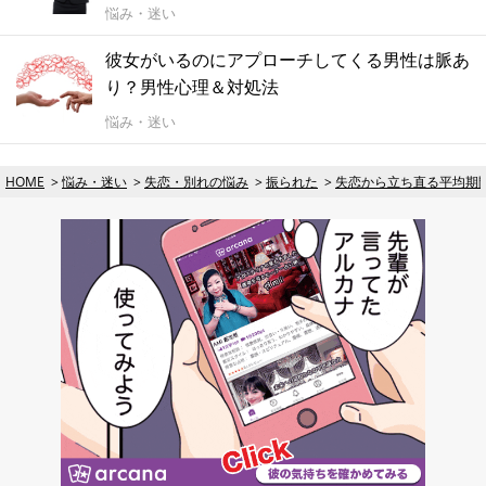
悩み・迷い
彼女がいるのにアプローチしてくる男性は脈あ
り？男性心理＆対処法
悩み・迷い
HOME
悩み・迷い
失恋・別れの悩み
振られた
失恋から立ち直る平均期