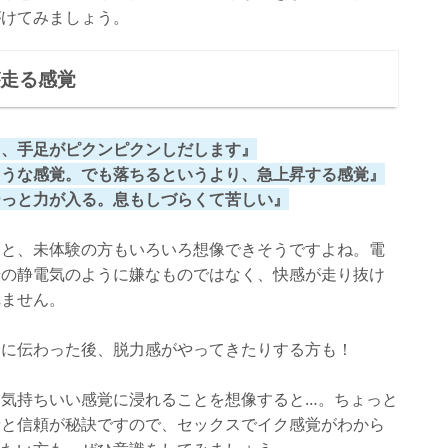
がけてみましょう。
が走る感覚
り、手足がピクンピクンしだします』
ような感覚。でも落ちるというより、急上昇する感覚』
ーっと力が入る。息もしづらくて苦しい』
ると、未体験の方もいろいろ想像できそうですよね。電
場の静電気のように嫌なものではなく、快感が走り抜け
れません。
身に伝わった後、脱力感がやってきたりする方も！
気持ちいい感覚に浸れることを想像すると…。ちょっと
情と信頼が秘訣ですので、セックスでイク感覚がわから