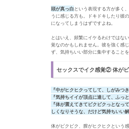
頭が真っ白
という表現する方が多く
うに感じる方も。ドキドキしたり彼
になってしまうはずですよね。
とはいえ、頻繁にイケるわけではな
覚なのかもしれません。彼を強く感
ず、気持ちいい部分に集中すること
セックスでイク感覚② 体が
『中がヒクヒクってして、しがみつ
『気持ちイイが頂点に達して、ふっ
『体が震えてきてビクビクっとなっ
しくなりそうな、だけど気持ちいい
体がビクビク、膣がヒクヒクという