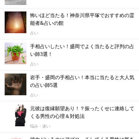
怖いほど当たる！神奈川県平塚でおすすめの霊
能者&占いの館
占い
手相占いしたい！盛岡でよく当たると評判の占
い師3選！
占い
岩手・盛岡の手相占い！本当に当たると大人気
の占い師5選
占い
元彼は復縁願望あり！？振ったくせに連絡して
くる男性の心理＆対処法
悩み・迷い