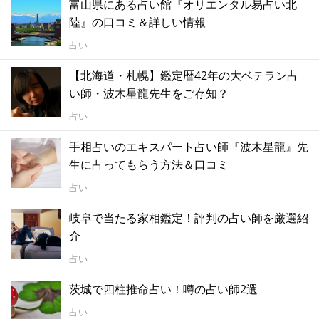
富山県にある占い館『オリエンタル易占い北
陸』の口コミ＆詳しい情報
占い
【北海道・札幌】鑑定暦42年の大ベテラン占
い師・波木星龍先生をご存知？
占い
手相占いのエキスパート占い師『波木星龍』先
生に占ってもらう方法＆口コミ
占い
岐阜で当たる家相鑑定！評判の占い師を厳選紹
介
占い
茨城で四柱推命占い！噂の占い師2選
占い