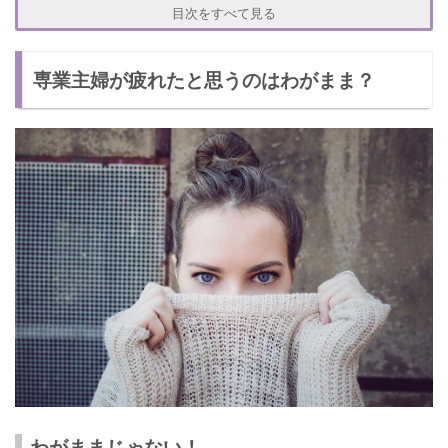
専業主婦のストレス解消方法とは？
目次をすべて見る
友達と遊ぶ
専業主婦が疲れたと思うのはわがまま？
家事をサボる
旦那に家事を手伝ってもらう
ストレスが溜まらないように気をつけよう！
わがままじゃない！