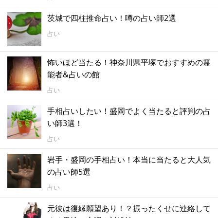
茨城で四柱推命占い！噂の占い師2選
占い
怖いほど当たる！神奈川県平塚でおすすめの霊
能者&占いの館
占い
手相占いしたい！盛岡でよく当たると評判の占
い師3選！
占い
岩手・盛岡の手相占い！本当に当たると大人気
の占い師5選
占い
元彼は復縁願望あり！？振ったくせに連絡して