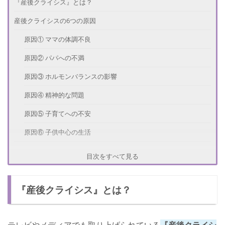
『産後クライシス』とは？
産後クライシスの6つの原因
原因① ママの体調不良
原因② パパへの不満
原因③ ホルモンバランスの影響
原因④ 精神的な問題
原因⑤ 子育てへの不安
原因⑥ 子供中心の生活
産後クライシスになりやすい人の特徴
目次をすべて見る
特徴① 完璧主義ママ
『産後クライシス』とは？
特徴② 神経質ママ
特徴③ 会話が少ない夫婦