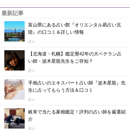
最新記事
富山県にある占い館『オリエンタル易占い北
陸』の口コミ＆詳しい情報
占い
【北海道・札幌】鑑定暦42年の大ベテラン占
い師・波木星龍先生をご存知？
占い
手相占いのエキスパート占い師『波木星龍』先
生に占ってもらう方法＆口コミ
占い
岐阜で当たる家相鑑定！評判の占い師を厳選紹
介
占い