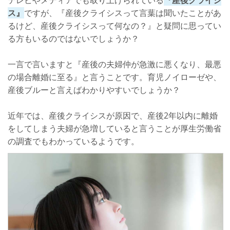
テレビやメディアでも取り上げられている
『産後クライシ
産後クライシスの対処法
ス』
ですが、『産後クライシスって言葉は聞いたことがあ
とにかく夫婦のコミニュケーションを取る
るけど、産後クライシスって何なの？』と疑問に思ってい
る方もいるのではないでしょうか？
感謝の言葉や褒め言葉をしっかり伝える
互いに完璧を求めるのは辞める
一言で言いますと『産後の夫婦仲が急激に悪くなり、最悪
の場合離婚に至る』と言うことです。育児ノイローゼや、
さいごに
産後ブルーと言えばわかりやすいでしょうか？
近年では、産後クライシスが原因で、産後2年以内に離婚
をしてしまう夫婦が急増していると言うことが厚生労働省
の調査でもわかっているようです。