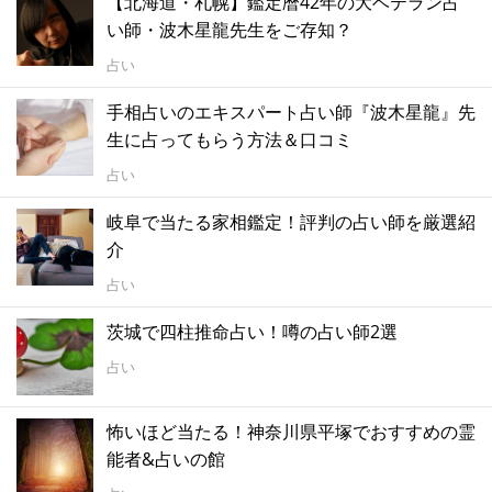
【北海道・札幌】鑑定暦42年の大ベテラン占
い師・波木星龍先生をご存知？
占い
手相占いのエキスパート占い師『波木星龍』先
生に占ってもらう方法＆口コミ
占い
岐阜で当たる家相鑑定！評判の占い師を厳選紹
介
占い
茨城で四柱推命占い！噂の占い師2選
占い
怖いほど当たる！神奈川県平塚でおすすめの霊
能者&占いの館