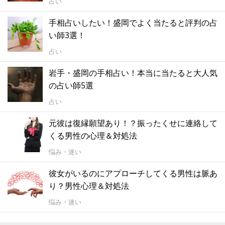
占い
手相占いしたい！盛岡でよく当たると評判の占
い師3選！
占い
岩手・盛岡の手相占い！本当に当たると大人気
の占い師5選
占い
元彼は復縁願望あり！？振ったくせに連絡して
くる男性の心理＆対処法
悩み・迷い
彼女がいるのにアプローチしてくる男性は脈あ
り？男性心理＆対処法
悩み・迷い