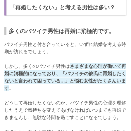
「再婚したくない」と考える男性は多い？
再婚したくない気持ちを理解したうえで寄り添ってあげましょ
う。
バツイチ男性が好き...結婚のためにできること
多くのバツイチ男性は再婚に消極的です。
結婚のためにできること➀：しっかりと愛情表現をする
バツイチ男性と付き合っていると、いずれ結婚を考える時
結婚のためにできること➁：バツイチ男性を癒せしてあげる
期が訪れるでしょう。
さいごに
しかし、多くのバツイチ男性は
さまざまな心理が働いて再
婚に消極的になっており、「バツイチの彼氏に再婚したく
ないと言われて困っている...」と悩む女性がたくさんいま
す
。
どうして再婚したくないのか、バツイチ男性の心理を理解
したうえで気持ちを変えてあげなければいつまでも再婚で
きませんし、無駄な時間を過ごすことになるでしょう。