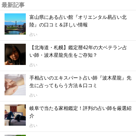
最新記事
富山県にある占い館『オリエンタル易占い北
陸』の口コミ＆詳しい情報
占い
【北海道・札幌】鑑定暦42年の大ベテラン占
い師・波木星龍先生をご存知？
占い
手相占いのエキスパート占い師『波木星龍』先
生に占ってもらう方法＆口コミ
占い
岐阜で当たる家相鑑定！評判の占い師を厳選紹
介
占い