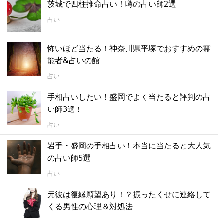
茨城で四柱推命占い！噂の占い師2選
占い
怖いほど当たる！神奈川県平塚でおすすめの霊
能者&占いの館
占い
手相占いしたい！盛岡でよく当たると評判の占
い師3選！
占い
岩手・盛岡の手相占い！本当に当たると大人気
の占い師5選
占い
元彼は復縁願望あり！？振ったくせに連絡して
くる男性の心理＆対処法