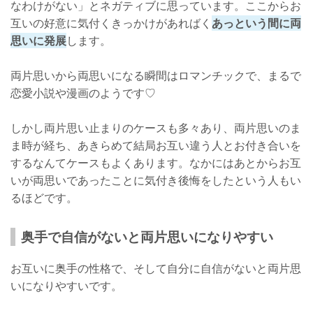
なわけがない」とネガティブに思っています。ここからお
STEP4: 第三者の意見を取り入れる
互いの好意に気付くきっかけがあればく
あっという間に両
思いに発展
します。
STEP5: 告白をしちゃう
注意！両片思いでなくなる…あるあるな注意点
両片思いから両思いになる瞬間はロマンチックで、まるで
恋愛小説や漫画のようです♡
下品なことをしまくると…ただの友達に！
体の関係は…ただのセフレに！
しかし両片思い止まりのケースも多々あり、両片思いのま
ま時が経ち、あきらめて結局お互い違う人とお付き合いを
試しすぎは…嫌われる！
するなんてケースもよくあります。なかにはあとからお互
消極的になりすぎると…脈なしに！
いが両思いであったことに気付き後悔をしたという人もい
るほどです。
薄い関係は…すぐに崩れる
告白のベストタイミングはいつ？
奥手で自信がないと両片思いになりやすい
両片思いの場合、告白は慎重に！
お互いに奥手の性格で、そして自分に自信がないと両片思
STEP1: 両片思いの可能性がどのくらいあるのか考える
いになりやすいです。
STEP2: 告白の前は匂わせて相手の反応を確かめる