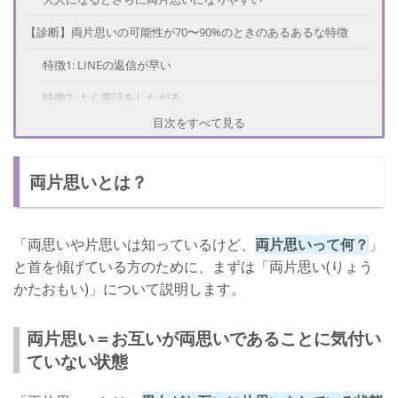
【診断】両片思いの可能性が70〜90%のときのあるあるな特徴
特徴1: LINEの返信が早い
特徴2: よく電話をしたがる
目次をすべて見る
特徴3: 気まずいけどドキドキな雰囲気がある
特徴4: 目線がよく合う
両片思いとは？
特徴5: 過去の恋愛話や家族の話をする
特徴6: お互いに何をしているのか常に把握している
「両思いや片思いは知っているけど、
両片思いって何？
」
特徴7: 友達関係が長い
と首を傾げている方のために、まずは「両片思い(りょう
かたおもい)」について説明します。
特徴8: 会いたいのが伝わってくる
【診断】両片思いの可能性が50〜69%のときのあるあるな特徴
両片思い＝お互いが両思いであることに気付い
ていない状態
特徴9: 触れたり距離が近くても抵抗感が無い
特徴10: 周りから付き合ってるの？と言われる