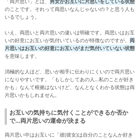
「両片思い」とは、
男女がお互いに片思いをしている状態
のことです。それって両思いなんじゃないの？と思う人も
特徴11: 付き合ってはいないけどデートをしている
いるでしょう。
特徴12: 友達以上恋人未満の期間が長い
いえ、両思いと両片思いの違いは明確です。両思いはお互
特徴13: 2人で旅行をしている
いの好意にお互いが気付いているのが特徴なのですが、
両
特徴14: 食事代や映画代などを出してくれる
片思いはお互いの好意にお互いがまだ気付いていない状態
を意味します。
特徴15: デートや約束がキャンセルになったときに代替案がでる
特徴16: 連絡を取り合うことが多い
消極的な人ほど、思いが相手に伝わりにくいので両片思い
になりやすいです。「もしかしてあの人…私のことが好き
両片思いの見極め方！男子の脈ありサインにも気付こう
かも」なんて根拠はないけど、なんとなくわかる状態は両
動画でもチェック
片思いかもしれません。
両片思いから両思いに進展する方法
お互いの気持ちに気付くことができるか否か
STEP1: いつもより積極的になって、恋心を匂わせる
で…両片思いの運命が決まる
STEP2: 異性として接する
両片思い中はお互いに「彼(彼女)は自分のことなんか好き
STEP3: 相手の反応もみる