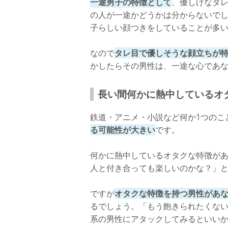
一途男子の特徴として
、優しげなタ
の人が一途かどうかは分からないで
子らしい顔つきをしていることが多
なので
タレ目で優しそうな顔立ちが
かしたらその男性は、一途な心であ
長い間何かに熱中しているオ
鉄道・アニメ・小説など何か1つのこ
る可能性が大きい
です。
何かに熱中しているオタクな特徴が
人と付き合っても楽しいのかな？」
ですが
オタクな特徴を持つ男性があ
るでしょう。「もう飽きられたくない
系の男性にアタックしてみるといい