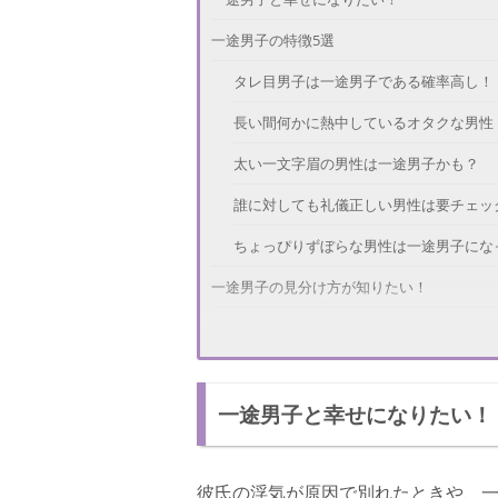
一途男子の特徴5選
タレ目男子は一途男子である確率高し！
長い間何かに熱中しているオタクな男性
太い一文字眉の男性は一途男子かも？
誰に対しても礼儀正しい男性は要チェッ
ちょっぴりずぼらな男性は一途男子にな
一途男子の見分け方が知りたい！
一途男子を見分けるときの注意点
イケメンなのに一途な男性はいる？
一途男子と幸せになりたい！
彼氏の浮気が原因で別れたときや、