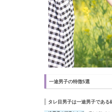
一途男子の特徴5選
タレ目男子は一途男子である