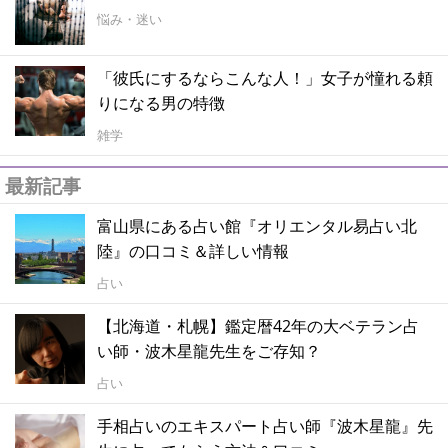
悩み・迷い
「彼氏にするならこんな人！」女子が憧れる頼
りになる男の特徴
雑学
最新記事
富山県にある占い館『オリエンタル易占い北
陸』の口コミ＆詳しい情報
占い
【北海道・札幌】鑑定暦42年の大ベテラン占
い師・波木星龍先生をご存知？
占い
手相占いのエキスパート占い師『波木星龍』先