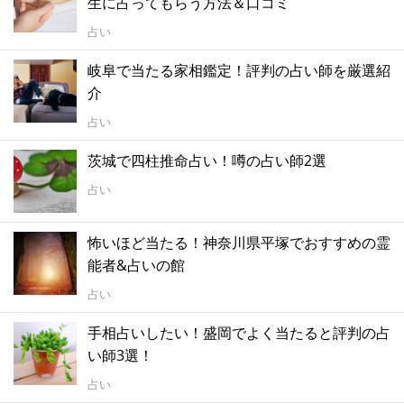
生に占ってもらう方法＆口コミ
占い
岐阜で当たる家相鑑定！評判の占い師を厳選紹
介
占い
茨城で四柱推命占い！噂の占い師2選
占い
怖いほど当たる！神奈川県平塚でおすすめの霊
能者&占いの館
占い
手相占いしたい！盛岡でよく当たると評判の占
い師3選！
占い