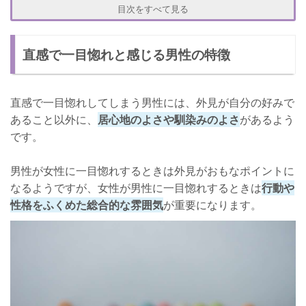
直感で一目惚れした男性と距離を縮める方法
目次をすべて見る
彼の視界にはいる
直感で一目惚れと感じる男性の特徴
軽い接触を何度もする
できるだけ笑顔をみせる
直感で一目惚れしてしまう男性には、外見が自分の好みで
運命の人を引き寄せるコツって？
あること以外に、
居心地のよさや馴染みのよさ
があるよう
夢を諦める
です。
いつもとちがう場所へいく
男性が女性に一目惚れするときは外見がおもなポイントに
なるようですが、女性が男性に一目惚れするときは
行動や
性格をふくめた総合的な雰囲気
が重要になります。