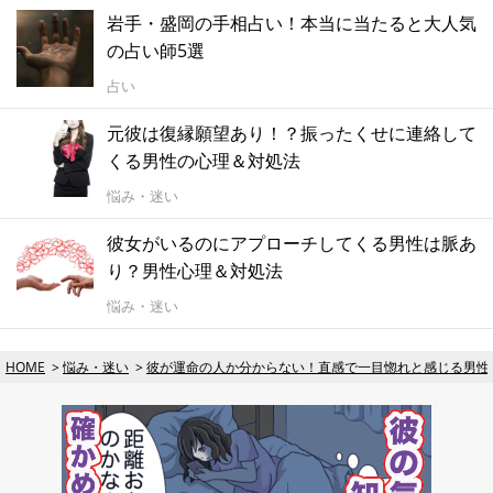
岩手・盛岡の手相占い！本当に当たると大人気
の占い師5選
占い
元彼は復縁願望あり！？振ったくせに連絡して
くる男性の心理＆対処法
悩み・迷い
彼女がいるのにアプローチしてくる男性は脈あ
り？男性心理＆対処法
悩み・迷い
HOME
悩み・迷い
彼が運命の人か分からない！直感で一目惚れと感じる男性