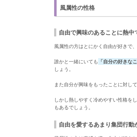
風属性の性格
風属性の最強パワースポット
東北・関東地方
中部・関西地方
自由で興味のあることに熱中
中国・四国・九州地方
風属性の方はとにかく自由が好きで
さいごに
誰かと一緒にいても
「自分の好きな
しょう。
また自分が興味をもったことに対し
しかし熱しやすく冷めやすい性格を
もあるでしょう。
自由を愛するあまり集団行動