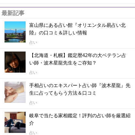
最新記事
富山県にある占い館『オリエンタル易占い北
陸』の口コミ＆詳しい情報
占い
【北海道・札幌】鑑定暦42年の大ベテラン占
い師・波木星龍先生をご存知？
占い
手相占いのエキスパート占い師『波木星龍』先
生に占ってもらう方法＆口コミ
占い
岐阜で当たる家相鑑定！評判の占い師を厳選紹
介
占い