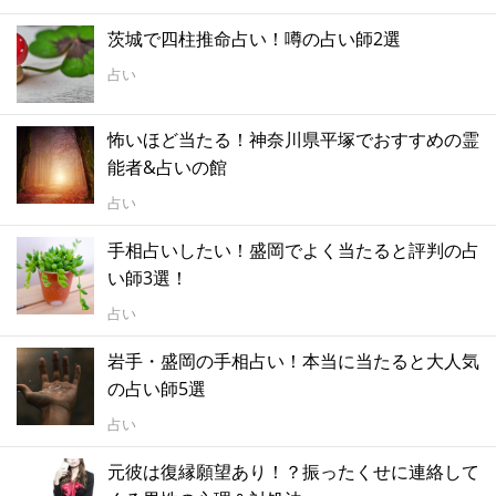
茨城で四柱推命占い！噂の占い師2選
占い
怖いほど当たる！神奈川県平塚でおすすめの霊
能者&占いの館
占い
手相占いしたい！盛岡でよく当たると評判の占
い師3選！
占い
岩手・盛岡の手相占い！本当に当たると大人気
の占い師5選
占い
元彼は復縁願望あり！？振ったくせに連絡して