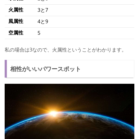
火属性
3と7
風属性
4と9
空属性
5
私の場合は3なので、火属性ということがわかります。
相性がいいパワースポット