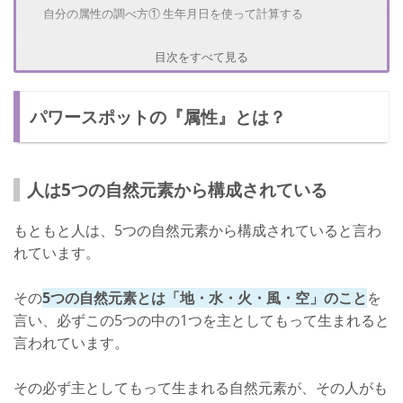
自分の属性の調べ方① 生年月日を使って計算する
自分の属性の調べ方② 血液型を使って計算する
目次をすべて見る
自分の属性の調べ方③ 計算して出た数を属性に当てはめる
パワースポットの『属性』とは？
相性がいいパワースポット
地属性とパワースポットの相性
水属性とパワースポットの相性
人は5つの自然元素から構成されている
火属性とパワースポットの相性
もともと人は、5つの自然元素から構成されていると言わ
風属性とパワースポットの相性
れています。
空属性とパワースポットの相性
その
5つの自然元素とは「地・水・火・風・空」のこと
を
全属性におすすめパワースポット
言い、必ずこの5つの中の1つを主としてもって生まれると
言われています。
さいごに
その必ず主としてもって生まれる自然元素が、その人がも