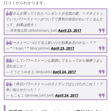
口コミからわかります。
お母さんが買ってくれたペンダントが元気の素。ヘマタイトっ
ていうパワーストーンがついてて勇気や自信がわいてくるんだ
って、効果は絶大！
— 岸本慎太郎 (@kishintaro_bot)
April 23, 2017
パワーストーンつけてる人多いけど効果あるのかな～？？
— *＊Kayo＊* (@ocyatime)
April 23, 2017
厄払いしてパワーストーンも新調してもらってから物事うまく
流れ出した！
— どうどうゆきえ (@dyukib)
April 24, 2017
はっ！昨日パワーストーンのストラップはじけたのこれ！！？
良い知らせだった！！
— もこもこ (@snow_bell_bell)
April 24, 2017