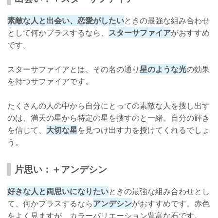
素敵な人と出会い、恋愛がしたい
ときの最強な組み合わせ
として何かプラスするなら、
スターサファイア
がおすすめ
です。
スターサファイアとは、その名の通り
星のような光
の効果
を持つサファイアです。
たくさんの人の中から自分にとっての素敵な人を捜し出す
のは、満天の星から特定の星を捜すのと一緒。自分の輝き
を信じて、
大切な星
を見つけ出す力を授けてくれるでしょ
う。
片思い：＋アンデシン
好きな人と両思いになりたい
ときの最強な組み合わせとし
て、何かプラスするなら
アンデシン
がおすすめです。赤色
をよく見ますが、カラーバリエーション豊富な石です。