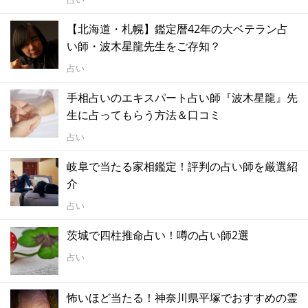
【北海道・札幌】鑑定暦42年の大ベテラン占
い師・波木星龍先生をご存知？
占い
手相占いのエキスパート占い師『波木星龍』先
生に占ってもらう方法＆口コミ
占い
岐阜で当たる家相鑑定！評判の占い師を厳選紹
介
占い
茨城で四柱推命占い！噂の占い師2選
占い
怖いほど当たる！神奈川県平塚でおすすめの霊