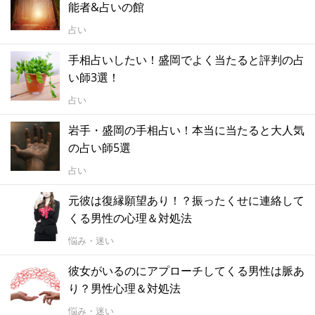
能者&占いの館
占い
手相占いしたい！盛岡でよく当たると評判の占
い師3選！
占い
岩手・盛岡の手相占い！本当に当たると大人気
の占い師5選
占い
元彼は復縁願望あり！？振ったくせに連絡して
くる男性の心理＆対処法
悩み・迷い
彼女がいるのにアプローチしてくる男性は脈あ
り？男性心理＆対処法
悩み・迷い