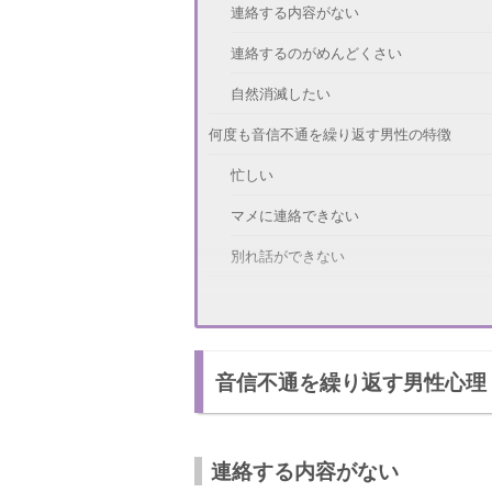
連絡する内容がない
連絡するのがめんどくさい
自然消滅したい
何度も音信不通を繰り返す男性の特徴
忙しい
マメに連絡できない
別れ話ができない
音信不通から連絡がほしい！どうすればい
日にちをあけて何度か連絡する
音信不通を繰り返す男性心理
電話してみる
会いに行ってみる
音信不通の彼の気持ちを取り戻す方法
連絡する内容がない