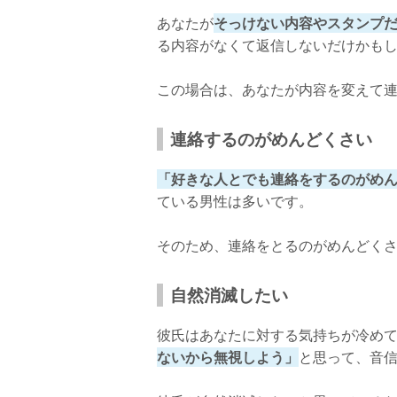
デートをする
あなたが
そっけない内容やスタンプ
原因を改善する
る内容がなくて返信しないだけかも
会って話し合う
この場合は、あなたが内容を変えて
二度と繰り返してほしくないときの対処法
連絡するのがめんどくさい
「好きな人とでも連絡をするのがめ
ている男性は多いです。
そのため、連絡をとるのがめんどく
自然消滅したい
彼氏はあなたに対する気持ちが冷め
ないから無視しよう」
と思って、音