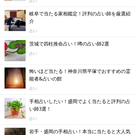
占い
岐阜で当たる家相鑑定！評判の占い師を厳選紹
介
占い
茨城で四柱推命占い！噂の占い師2選
占い
怖いほど当たる！神奈川県平塚でおすすめの霊
能者&占いの館
占い
手相占いしたい！盛岡でよく当たると評判の占
い師3選！
占い
岩手・盛岡の手相占い！本当に当たると大人気