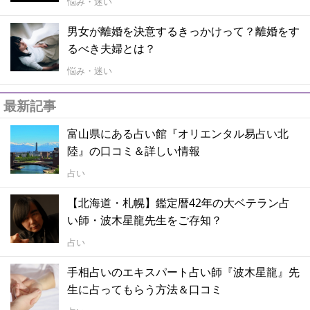
悩み・迷い
男女が離婚を決意するきっかけって？離婚をす
るべき夫婦とは？
悩み・迷い
最新記事
富山県にある占い館『オリエンタル易占い北
陸』の口コミ＆詳しい情報
占い
【北海道・札幌】鑑定暦42年の大ベテラン占
い師・波木星龍先生をご存知？
占い
手相占いのエキスパート占い師『波木星龍』先
生に占ってもらう方法＆口コミ