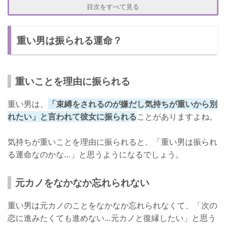
「重い」と言われ振られた！もう復縁は無理？
目次をすべて見る
原因を改善すれば復縁できる
重い男は振られる運命？
嫌われていたら復縁できない
重い男が復縁のためにやるべきこと
元カノと距離をおく
重いことを理由に振られる
振られた原因を改善する
重い男は、
「束縛をされるのが嫌だし気持ちが重いから別
重い男にならないように気をつける
れたい」と言われて彼女に振られる
ことがありますよね。
改善すれば復縁も夢じゃない！
気持ちが重いことを理由に振られると、「重い男は振られ
る運命なのかな…」と思うようになるでしょう。
元カノをなかなか忘れられない
重い男は元カノのことをなかなか忘れられなくて、「次の
恋に進みたくても進めない…元カノと復縁したい」と思う