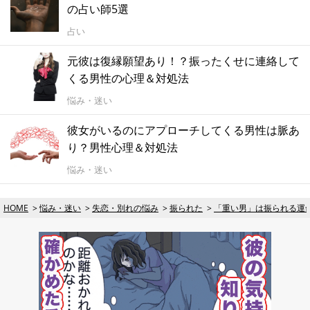
の占い師5選
占い
元彼は復縁願望あり！？振ったくせに連絡して
くる男性の心理＆対処法
悩み・迷い
彼女がいるのにアプローチしてくる男性は脈あ
り？男性心理＆対処法
悩み・迷い
HOME
悩み・迷い
失恋・別れの悩み
振られた
「重い男」は振られる運