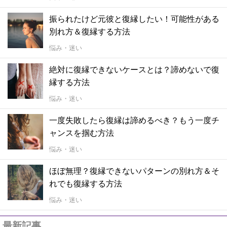
振られたけど元彼と復縁したい！可能性がある
別れ方＆復縁する方法
悩み・迷い
絶対に復縁できないケースとは？諦めないで復
縁する方法
悩み・迷い
一度失敗したら復縁は諦めるべき？もう一度チ
ャンスを掴む方法
悩み・迷い
ほぼ無理？復縁できないパターンの別れ方＆そ
れでも復縁する方法
悩み・迷い
最新記事