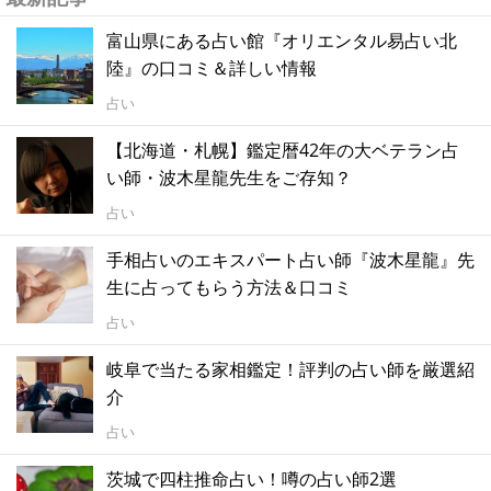
富山県にある占い館『オリエンタル易占い北
陸』の口コミ＆詳しい情報
占い
【北海道・札幌】鑑定暦42年の大ベテラン占
い師・波木星龍先生をご存知？
占い
手相占いのエキスパート占い師『波木星龍』先
生に占ってもらう方法＆口コミ
占い
岐阜で当たる家相鑑定！評判の占い師を厳選紹
介
占い
茨城で四柱推命占い！噂の占い師2選