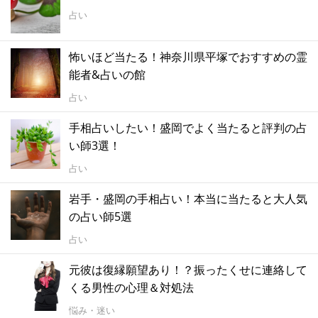
占い
怖いほど当たる！神奈川県平塚でおすすめの霊
能者&占いの館
占い
手相占いしたい！盛岡でよく当たると評判の占
い師3選！
占い
岩手・盛岡の手相占い！本当に当たると大人気
の占い師5選
占い
元彼は復縁願望あり！？振ったくせに連絡して
くる男性の心理＆対処法
悩み・迷い