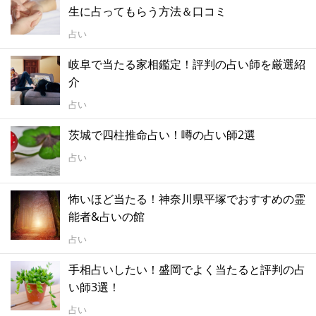
生に占ってもらう方法＆口コミ
占い
岐阜で当たる家相鑑定！評判の占い師を厳選紹
介
占い
茨城で四柱推命占い！噂の占い師2選
占い
怖いほど当たる！神奈川県平塚でおすすめの霊
能者&占いの館
占い
手相占いしたい！盛岡でよく当たると評判の占
い師3選！
占い