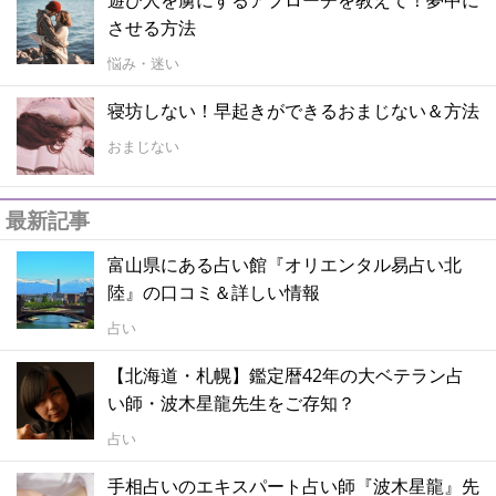
させる方法
悩み・迷い
寝坊しない！早起きができるおまじない＆方法
おまじない
最新記事
富山県にある占い館『オリエンタル易占い北
陸』の口コミ＆詳しい情報
占い
【北海道・札幌】鑑定暦42年の大ベテラン占
い師・波木星龍先生をご存知？
占い
手相占いのエキスパート占い師『波木星龍』先