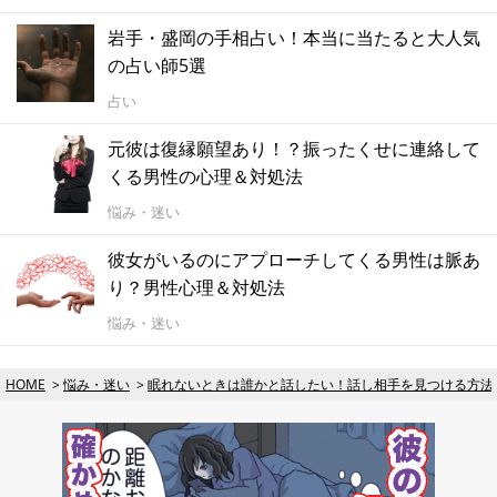
岩手・盛岡の手相占い！本当に当たると大人気
の占い師5選
占い
元彼は復縁願望あり！？振ったくせに連絡して
くる男性の心理＆対処法
悩み・迷い
彼女がいるのにアプローチしてくる男性は脈あ
り？男性心理＆対処法
悩み・迷い
HOME
悩み・迷い
眠れないときは誰かと話したい！話し相手を見つける方法