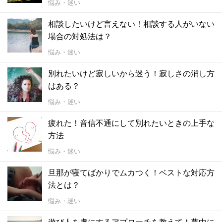
悩み・迷い
相談したいけど言えない！相談する人がいない
場合の対処法は？
悩み・迷い
別れたいけど寂しいから迷う！寂しさの消し方
はある？
悩み・迷い
疲れた！音信不通にして別れたいときの上手な
方法
悩み・迷い
旦那が寝てばかりでムカつく！ベストな対応方
法とは？
悩み・迷い
遊び人を虜にするアプローチを教えて！夢中に