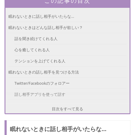
この記事の目次
眠れないときに話し相手がいたらな…
眠れないときはどんな話し相手が欲しい？
話を聞き続けてくれる人
心を癒してくれる人
テンションを上げてくれる人
眠れないときの話し相手を見つける方法
Twitter/Facebookのフォロアー
話し相手アプリを使って話す
スムーズに寝るためには？
目次をすべて見る
おすすめの睡眠方法① ヨガで体をリラックスさせる
眠れないときに話し相手がいたらな…
おすすめの睡眠方法② 睡眠導入サウンドを聴く