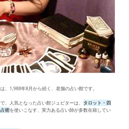
ーナ なんば店】
ビーの館 なんば店】
かしませいはくじゅうさい)先生】
、1,988年8月から続く、老舗の占い館です。
ミで、人気となった占い館ジュピターは、
タロット・四
な占術
を使いこなす、実力ある占い師が多数在籍してい