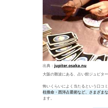
店舗詳細
鑑定料金
難波で深夜までやっている占い館【占いのル
おすすめな先生【鳳蓮(ほうれん)先生】
口コミ
店舗詳細
鑑定料金
難波で深夜までやっている占い館【占喫茶ル
出典：
jupiter.osaka.nu
おすすめな先生【大高嶋聖白十斉(だいた
大阪の難波にある、占い館ジュピターは
口コミ
怖いくらいによく当たるという口コ
店舗詳細
柱推命・西洋占星術など、さまざま
ます。
鑑定料金