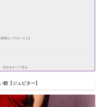
道頓堀占いサロンそら】
目次をすべて見る
い館【ジュピター】
難波本店】
め)先生】