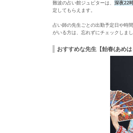
さいごに
難波の占い館ジュピターは、
深夜22
定してもらえます。
占い師の先生ごとの出勤予定日や時
がいる方は、忘れずにチェックしま
おすすめな先生【飴春(あめは