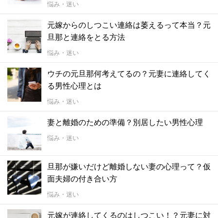
悩み・迷い
元嫁からのしつこい連絡は萎えるって本当？元
旦那と連絡をとる方法
悩み・迷い
ウチの元旦那何考えてるの？元妻に連絡してく
る男性心理とは
悩み・迷い
妻と離婚のための準備？別居したい男性心理
悩み・迷い
旦那が嫌いだけど離婚しない妻の心理って？仮
面夫婦の付き合い方
悩み・迷い
元嫁が連絡してくるのはしつこい！？元妻に対