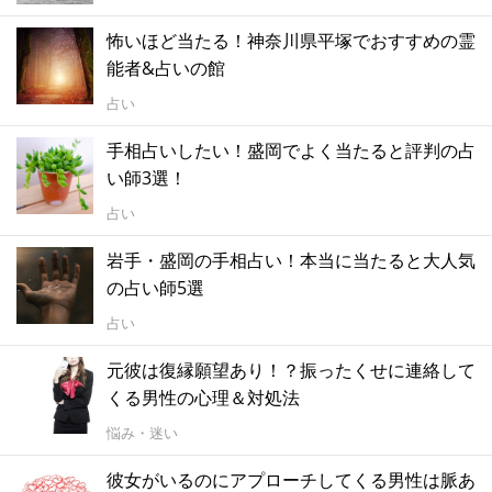
怖いほど当たる！神奈川県平塚でおすすめの霊
能者&占いの館
占い
手相占いしたい！盛岡でよく当たると評判の占
い師3選！
占い
岩手・盛岡の手相占い！本当に当たると大人気
の占い師5選
占い
元彼は復縁願望あり！？振ったくせに連絡して
くる男性の心理＆対処法
悩み・迷い
彼女がいるのにアプローチしてくる男性は脈あ