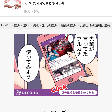
り？男性心理＆対処法
悩み・迷い
HOME
悩み・迷い
失恋・別れの悩み
離婚の悩み
元嫁からの連絡は迷惑