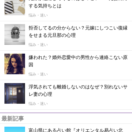
する気持ちとは
悩み・迷い
拒否してるの分からない？元嫁にしつこい復縁
をせまる元旦那の心理
悩み・迷い
嫌われた？婚外恋愛中の男性から連絡こない原
因
悩み・迷い
浮気されても離婚しないのはなぜ？別れないサ
レ妻の心理
悩み・迷い
最新記事
富山県にある占い館『オリエンタル易占い北