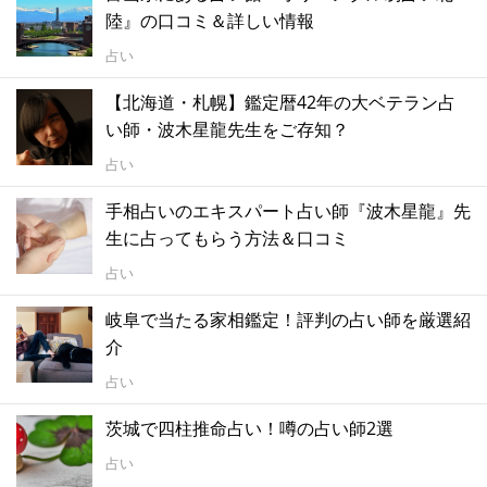
陸』の口コミ＆詳しい情報
占い
【北海道・札幌】鑑定暦42年の大ベテラン占
い師・波木星龍先生をご存知？
占い
手相占いのエキスパート占い師『波木星龍』先
生に占ってもらう方法＆口コミ
占い
岐阜で当たる家相鑑定！評判の占い師を厳選紹
介
占い
茨城で四柱推命占い！噂の占い師2選
占い