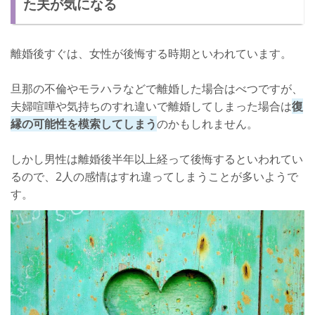
た夫が気になる
しっかりした理由があれば連絡する
素直に復縁したいと伝える
離婚後すぐは、女性が後悔する時期といわれています。
まだ好きだし連絡もほしい...連絡を無視する元旦那への対処法
旦那の不倫やモラハラなどで離婚した場合はべつですが、
要求ばかりせず相手の立場を考える
夫婦喧嘩や気持ちのすれ違いで離婚してしまった場合は
復
縁の可能性を模索してしまう
のかもしれません。
身勝手な行動をしない
しかし男性は離婚後半年以上経って後悔するといわれてい
るので、2人の感情はすれ違ってしまうことが多いようで
す。