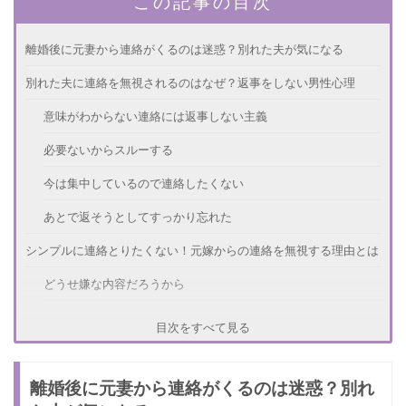
この記事の目次
離婚後に元妻から連絡がくるのは迷惑？別れた夫が気になる
別れた夫に連絡を無視されるのはなぜ？返事をしない男性心理
意味がわからない連絡には返事しない主義
必要ないからスルーする
今は集中しているので連絡したくない
あとで返そうとしてすっかり忘れた
シンプルに連絡とりたくない！元嫁からの連絡を無視する理由とは
どうせ嫌な内容だろうから
面倒に巻き込まれたくない
目次をすべて見る
嫌いすぎて無理だから
離婚後に元妻から連絡がくるのは迷惑？別れ
元旦那から連絡を無視されていてショック...どうすれば連絡くれる
の？