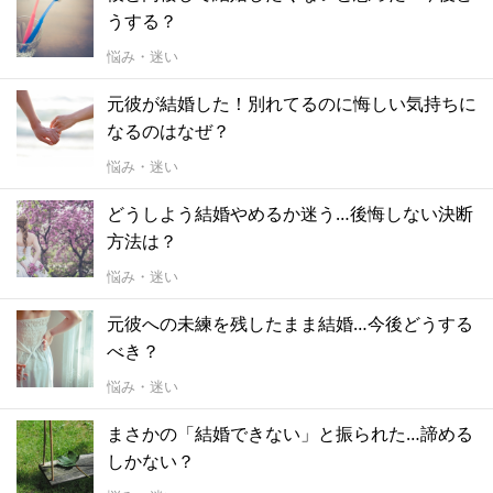
うする？
悩み・迷い
元彼が結婚した！別れてるのに悔しい気持ちに
なるのはなぜ？
悩み・迷い
どうしよう結婚やめるか迷う…後悔しない決断
方法は？
悩み・迷い
元彼への未練を残したまま結婚…今後どうする
べき？
悩み・迷い
まさかの「結婚できない」と振られた…諦める
しかない？