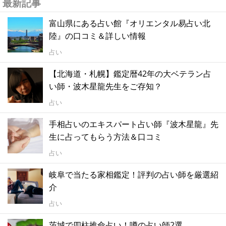
最新記事
富山県にある占い館『オリエンタル易占い北
陸』の口コミ＆詳しい情報
占い
【北海道・札幌】鑑定暦42年の大ベテラン占
い師・波木星龍先生をご存知？
占い
手相占いのエキスパート占い師『波木星龍』先
生に占ってもらう方法＆口コミ
占い
岐阜で当たる家相鑑定！評判の占い師を厳選紹
介
占い
茨城で四柱推命占い！噂の占い師2選