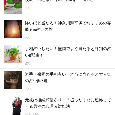
占い
怖いほど当たる！神奈川県平塚でおすすめの霊
能者&占いの館
占い
手相占いしたい！盛岡でよく当たると評判の占
い師3選！
占い
岩手・盛岡の手相占い！本当に当たると大人気
の占い師5選
占い
元彼は復縁願望あり！？振ったくせに連絡して
くる男性の心理＆対処法
悩み・迷い