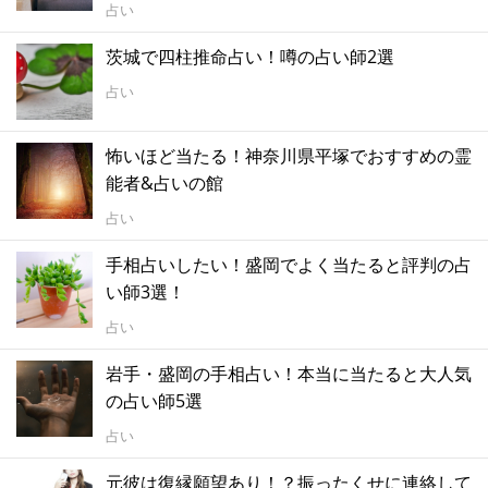
占い
茨城で四柱推命占い！噂の占い師2選
占い
怖いほど当たる！神奈川県平塚でおすすめの霊
能者&占いの館
占い
手相占いしたい！盛岡でよく当たると評判の占
い師3選！
占い
岩手・盛岡の手相占い！本当に当たると大人気
の占い師5選
占い
元彼は復縁願望あり！？振ったくせに連絡して