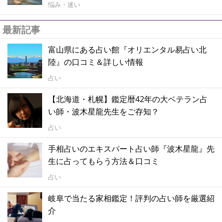
悩み・迷い
最新記事
富山県にある占い館『オリエンタル易占い北
陸』の口コミ＆詳しい情報
占い
【北海道・札幌】鑑定暦42年の大ベテラン占
い師・波木星龍先生をご存知？
占い
手相占いのエキスパート占い師『波木星龍』先
生に占ってもらう方法＆口コミ
占い
岐阜で当たる家相鑑定！評判の占い師を厳選紹
介