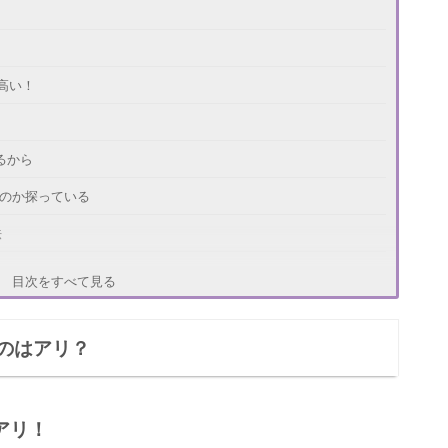
？
高い！
るから
なのか探っている
法
ッチを増やす
目次をすべて見る
してみる
のはアリ？
アリ！