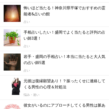
怖いほど当たる！神奈川県平塚でおすすめの霊
能者&占いの館
占い
手相占いしたい！盛岡でよく当たると評判の占
い師3選！
占い
岩手・盛岡の手相占い！本当に当たると大人気
の占い師5選
占い
元彼は復縁願望あり！？振ったくせに連絡して
くる男性の心理＆対処法
悩み・迷い
彼女がいるのにアプローチしてくる男性は脈あ