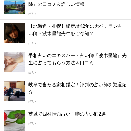
陸』の口コミ＆詳しい情報
占い
【北海道・札幌】鑑定暦42年の大ベテラン占
い師・波木星龍先生をご存知？
占い
手相占いのエキスパート占い師『波木星龍』先
生に占ってもらう方法＆口コミ
占い
岐阜で当たる家相鑑定！評判の占い師を厳選紹
介
占い
茨城で四柱推命占い！噂の占い師2選
占い