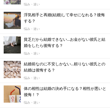
悩み・迷い
浮気相手と再婚(結婚)して幸せになれる？後悔
する？
悩み・迷い
貧乏だから結婚できない...お金がない彼氏と結
婚をしたら後悔する？
悩み・迷い
結婚前なのに不安しかない...頼りない彼氏との
結婚は後悔する？
悩み・迷い
体の相性は結婚の決め手になる？相性が悪いと
後悔！？
悩み・迷い