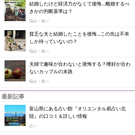
結婚したけど経済力がなくて後悔…離婚するべ
きかの判断基準は？
悩み・迷い
貧乏な夫と結婚したことを後悔...この先は不幸
しか待っていないの？
悩み・迷い
夫婦で趣味が合わないと後悔する？嗜好が合わ
ないカップルの末路
悩み・迷い
最新記事
富山県にある占い館『オリエンタル易占い北
陸』の口コミ＆詳しい情報
占い