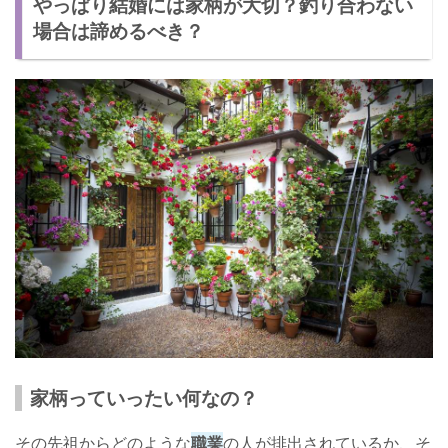
やっぱり結婚には家柄が大切？釣り合わない
駆け落ちをする
場合は諦めるべき？
結婚相手と家柄の問題は避けては通れない可能性が非常に高い
家柄っていったい何なの？
その先祖からどのような
職業
の人が排出されているか、そ