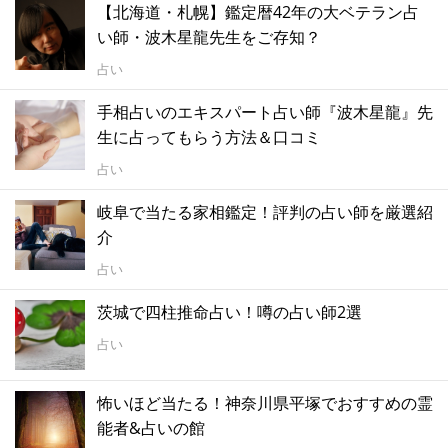
【北海道・札幌】鑑定暦42年の大ベテラン占
い師・波木星龍先生をご存知？
占い
手相占いのエキスパート占い師『波木星龍』先
生に占ってもらう方法＆口コミ
占い
岐阜で当たる家相鑑定！評判の占い師を厳選紹
介
占い
茨城で四柱推命占い！噂の占い師2選
占い
怖いほど当たる！神奈川県平塚でおすすめの霊
能者&占いの館