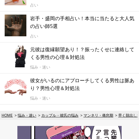
占い
岩手・盛岡の手相占い！本当に当たると大人気
の占い師5選
占い
元彼は復縁願望あり！？振ったくせに連絡して
くる男性の心理＆対処法
悩み・迷い
彼女がいるのにアプローチしてくる男性は脈あ
り？男性心理＆対処法
悩み・迷い
HOME
悩み・迷い
カップル・彼氏の悩み
マンネリ・倦怠期
早く脱出し