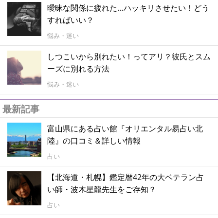
曖昧な関係に疲れた…ハッキリさせたい！どう
すればいい？
悩み・迷い
しつこいから別れたい！ってアリ？彼氏とスム
ーズに別れる方法
悩み・迷い
最新記事
富山県にある占い館『オリエンタル易占い北
陸』の口コミ＆詳しい情報
占い
【北海道・札幌】鑑定暦42年の大ベテラン占
い師・波木星龍先生をご存知？
占い