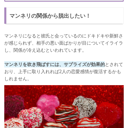
コミュニケーションを増やす
マンネリの関係から脱出したい！
愛情表現を欠かさない
サプライズで喜んでもらいたい！
マンネリになると彼氏と会っているのにドキドキや新鮮さ
が感じられず、相手の悪い面ばかりが目についてイライラ
し、関係が冷え込むといわれています。
マンネリを吹き飛ばすには、サプライズが効果的
とされて
おり、上手に取り入れれば2人の恋愛感情が復活するかも
しれません。