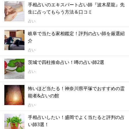
手相占いのエキスパート占い師『波木星龍』先
生に占ってもらう方法＆口コミ
占い
岐阜で当たる家相鑑定！評判の占い師を厳選紹
介
占い
茨城で四柱推命占い！噂の占い師2選
占い
怖いほど当たる！神奈川県平塚でおすすめの霊
能者&占いの館
占い
手相占いしたい！盛岡でよく当たると評判の占
い師3選！