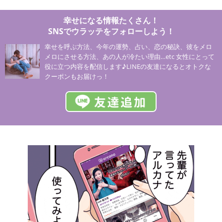
幸せになる情報たくさん！
SNSでウラッテをフォローしよう！
幸せを呼ぶ方法、今年の運勢、占い、恋の秘訣、彼をメロ
メロにさせる方法、あの人が冷たい理由…etc 女性にとって
役に立つ内容を配信します♪LINEの友達になるとオトクな
クーポンもお届けっ！