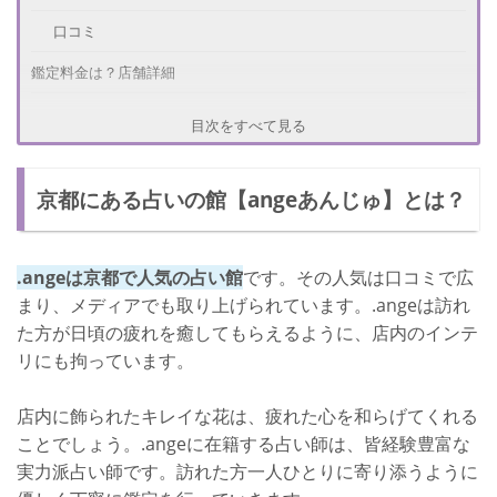
口コミ
鑑定料金は？店舗詳細
鑑定料金
目次をすべて見る
店舗詳細
京都にある占いの館【angeあんじゅ】とは？
さいごに
.angeは京都で人気の占い館
です。その人気は口コミで広
まり、メディアでも取り上げられています。.angeは訪れ
た方が日頃の疲れを癒してもらえるように、店内のインテ
リにも拘っています。
店内に飾られたキレイな花は、疲れた心を和らげてくれる
ことでしょう。.angeに在籍する占い師は、皆経験豊富な
実力派占い師です。訪れた方一人ひとりに寄り添うように