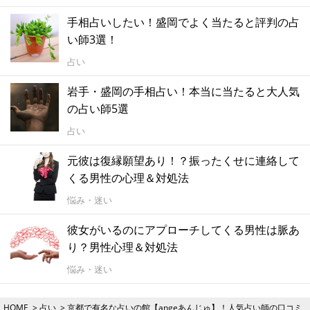
手相占いしたい！盛岡でよく当たると評判の占
い師3選！
占い
岩手・盛岡の手相占い！本当に当たると大人気
の占い師5選
占い
元彼は復縁願望あり！？振ったくせに連絡して
くる男性の心理＆対処法
悩み・迷い
彼女がいるのにアプローチしてくる男性は脈あ
り？男性心理＆対処法
悩み・迷い
HOME
占い
京都で有名な占いの館【angeあんじゅ】！人気占い師の口コミ