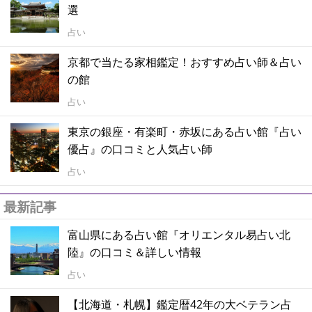
選
占い
京都で当たる家相鑑定！おすすめ占い師＆占い
の館
占い
東京の銀座・有楽町・赤坂にある占い館『占い
優占』の口コミと人気占い師
占い
最新記事
富山県にある占い館『オリエンタル易占い北
陸』の口コミ＆詳しい情報
占い
【北海道・札幌】鑑定暦42年の大ベテラン占