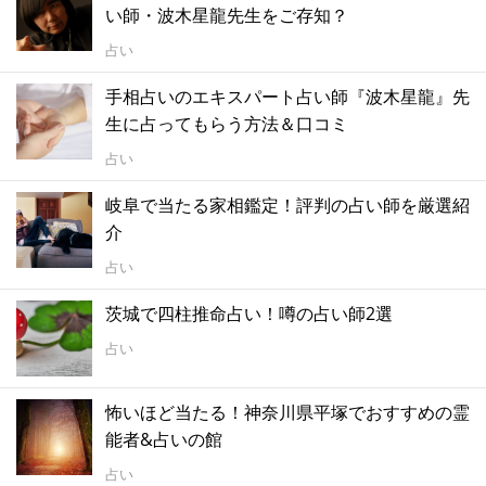
い師・波木星龍先生をご存知？
占い
手相占いのエキスパート占い師『波木星龍』先
生に占ってもらう方法＆口コミ
占い
岐阜で当たる家相鑑定！評判の占い師を厳選紹
介
占い
茨城で四柱推命占い！噂の占い師2選
占い
怖いほど当たる！神奈川県平塚でおすすめの霊
能者&占いの館
占い