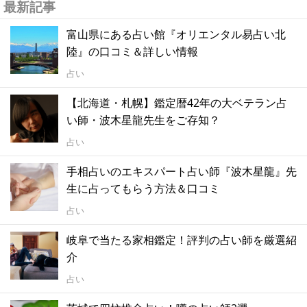
最新記事
富山県にある占い館『オリエンタル易占い北
陸』の口コミ＆詳しい情報
占い
【北海道・札幌】鑑定暦42年の大ベテラン占
い師・波木星龍先生をご存知？
占い
手相占いのエキスパート占い師『波木星龍』先
生に占ってもらう方法＆口コミ
占い
岐阜で当たる家相鑑定！評判の占い師を厳選紹
介
占い