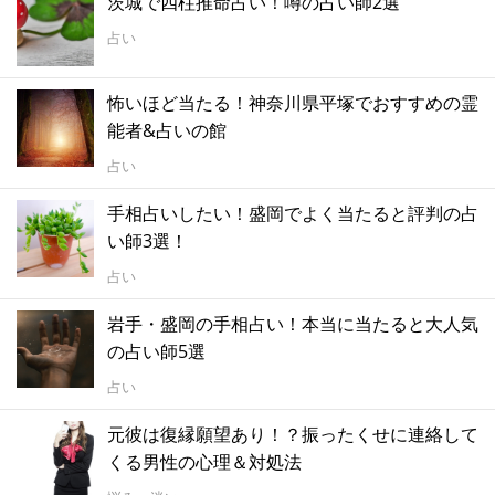
茨城で四柱推命占い！噂の占い師2選
占い
怖いほど当たる！神奈川県平塚でおすすめの霊
能者&占いの館
占い
手相占いしたい！盛岡でよく当たると評判の占
い師3選！
占い
岩手・盛岡の手相占い！本当に当たると大人気
の占い師5選
占い
元彼は復縁願望あり！？振ったくせに連絡して
くる男性の心理＆対処法