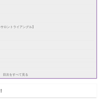
いサロントライアングル】
白魔女美雨先生】
目次をすべて見る
！