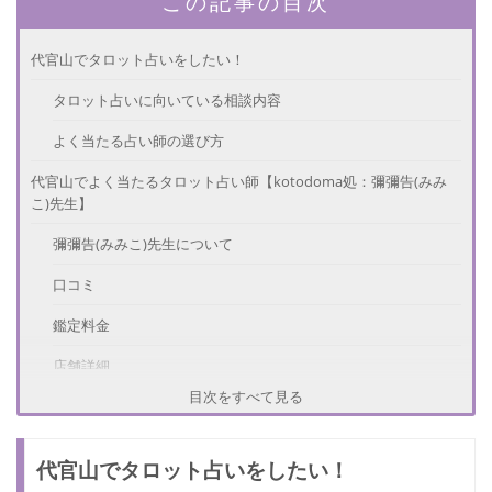
この記事の目次
代官山でタロット占いをしたい！
タロット占いに向いている相談内容
よく当たる占い師の選び方
代官山でよく当たるタロット占い師【kotodoma処：彌彌告(みみ
こ)先生】
彌彌告(みみこ)先生について
口コミ
鑑定料金
店舗詳細
目次をすべて見る
代官山でよく当たるタロット占い師【セレスの館：セレス玲奈先
生】
代官山でタロット占いをしたい！
セレス玲奈先生について