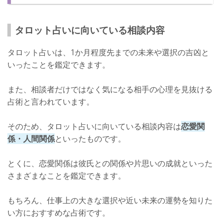
口コミ
鑑定料金
タロット占いに向いている相談内容
店舗詳細
タロット占いは、1か月程度先までの未来や選択の吉凶と
代官山でタロット占いが当たる占いの館【占いの館/輝き】
いったことを鑑定できます。
占いの館/輝きについて
また、相談者だけではなく気になる相手の心理を見抜ける
鑑定料金
占術と言われています。
店舗詳細
そのため、タロット占いに向いている相談内容は
恋愛関
代官山で当たるタロット占いをしよう！
係・人間関係
といったものです。
とくに、恋愛関係は彼氏との関係や片思いの成就といった
さまざまなことを鑑定できます。
もちろん、仕事上の大きな選択や近い未来の運勢を知りた
い方におすすめな占術です。