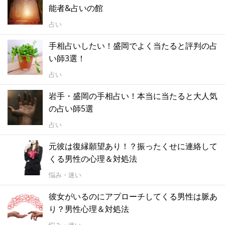
能者&占いの館
占い
手相占いしたい！盛岡でよく当たると評判の占
い師3選！
占い
岩手・盛岡の手相占い！本当に当たると大人気
の占い師5選
占い
元彼は復縁願望あり！？振ったくせに連絡して
くる男性の心理＆対処法
悩み・迷い
彼女がいるのにアプローチしてくる男性は脈あ
り？男性心理＆対処法
悩み・迷い