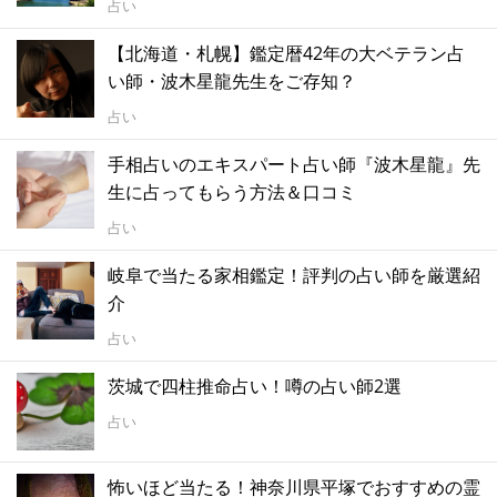
占い
【北海道・札幌】鑑定暦42年の大ベテラン占
い師・波木星龍先生をご存知？
占い
手相占いのエキスパート占い師『波木星龍』先
生に占ってもらう方法＆口コミ
占い
岐阜で当たる家相鑑定！評判の占い師を厳選紹
介
占い
茨城で四柱推命占い！噂の占い師2選
占い
怖いほど当たる！神奈川県平塚でおすすめの霊