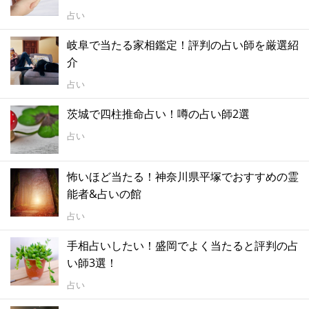
占い
岐阜で当たる家相鑑定！評判の占い師を厳選紹
介
占い
茨城で四柱推命占い！噂の占い師2選
占い
怖いほど当たる！神奈川県平塚でおすすめの霊
能者&占いの館
占い
手相占いしたい！盛岡でよく当たると評判の占
い師3選！
占い