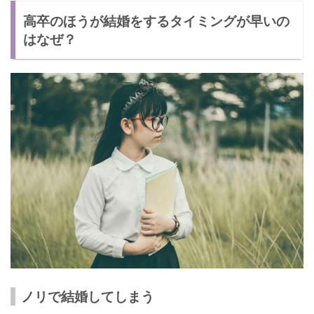
高卒のほうが結婚をするタイミングが早いの
後悔することがある
はなぜ？
早くに結婚をするメリットとデメリットとは
【メリット①】結婚相手に困らない
【メリット②】若いパパ・ママになれる
【デメリット①】友達と遊べなくなる
【デメリット②】結婚したことに後悔する
高卒で早くに結婚しました！実際のエピソード
ノリで結婚してしまう