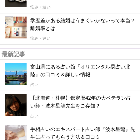
悩み・迷い
学歴差がある結婚はうまくいかないって本当？
離婚率とは
悩み・迷い
最新記事
富山県にある占い館『オリエンタル易占い北
陸』の口コミ＆詳しい情報
占い
【北海道・札幌】鑑定暦42年の大ベテラン占
い師・波木星龍先生をご存知？
占い
手相占いのエキスパート占い師『波木星龍』先
生に占ってもらう方法＆口コミ