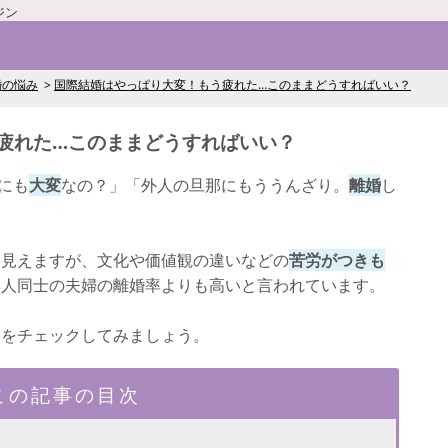
ジン
婚の悩み
国際結婚はやっぱり大変！もう疲れた…このままどうすればいい？
疲れた…このままどうすればいい？
なにも
大変
なの？」「外人の旦那にもううんざり。
離婚
し
に見えますが、文化や価値観の違いなどの
苦労がつきも
本人同士の夫婦の離婚率よりも高いと言われています。
由をチェックしてみましょう。
この記事の目次