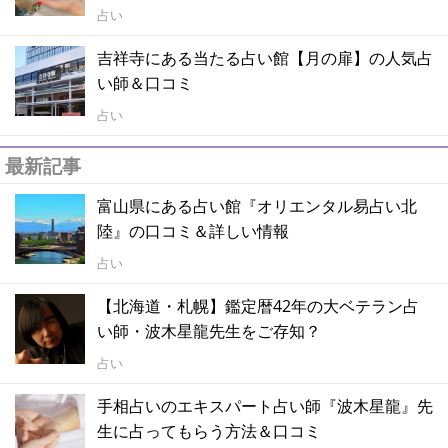
占い
吉祥寺にある当たる占い館【月の扉】の人気占
い師＆口コミ
占い
最新記事
富山県にある占い館『オリエンタル易占い北
陸』の口コミ＆詳しい情報
占い
【北海道・札幌】鑑定暦42年の大ベテラン占
い師・波木星龍先生をご存知？
占い
手相占いのエキスパート占い師『波木星龍』先
生に占ってもらう方法＆口コミ