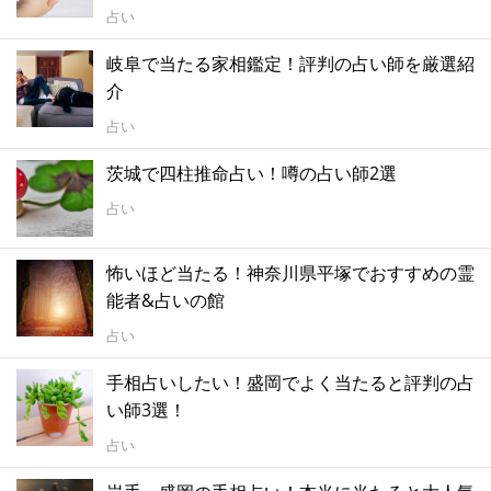
占い
岐阜で当たる家相鑑定！評判の占い師を厳選紹
介
占い
茨城で四柱推命占い！噂の占い師2選
占い
怖いほど当たる！神奈川県平塚でおすすめの霊
能者&占いの館
占い
手相占いしたい！盛岡でよく当たると評判の占
い師3選！
占い