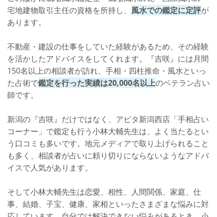
宅地建物取引主任の資格を所持し、
風水での鑑定に定評
が
あります。
不動産・建設の仕事をしていた経験があるため、その経験
を活かしたアドバイスをしてくれます。『吉咲』には月間
150名以上の相談者が訪れ、手相・四柱推命・風水といっ
た占術で
鑑定を行った実績は20,000名以上
のベテラン占い
師です。
新潟の『吉咲』だけではなく、アピタ新潟西店「手相占い
コーナー」で鑑定も行う小林大輔先生は、よく当たるとい
う口コミも多いです。地元メディアで取り上げられること
も多く、相談者が占いに頼り切りにならないようなアドバ
イスで人気があります。
そして小林大輔先生は恋愛、相性、人間関係、家庭、仕
事、結婚、子宝、健康、家相といったさまざまな悩みに対
応しています。自分では解決できない悩みがあるとき、小