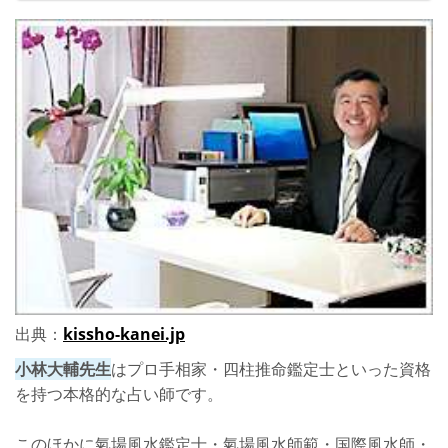
出典：
kissho-kanei.jp
小林大輔先生
はプロ手相家・四柱推命鑑定士といった資格
を持つ本格的な占い師です。
このほかに氣場風水鑑定士・氣場風水師範・国際風水師・