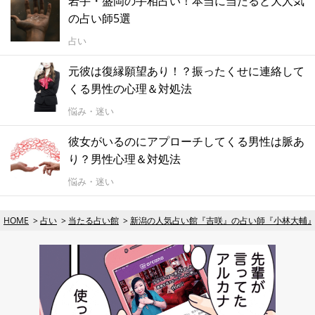
岩手・盛岡の手相占い！本当に当たると大人気
の占い師5選
占い
元彼は復縁願望あり！？振ったくせに連絡して
くる男性の心理＆対処法
悩み・迷い
彼女がいるのにアプローチしてくる男性は脈あ
り？男性心理＆対処法
悩み・迷い
HOME
占い
当たる占い館
新潟の人気占い館『吉咲』の占い師『小林大輔